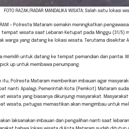
FOTO RAZAK/RADAR MANDALIKA WISATA: Salah satu lokasi wi
RAM – Polresta Mataram semakin meningkatkan pengawasan
e tempat wisata saat Lebaran Ketupat pada Minggu (31/5) 
k warga yang datang ke lokasi wisata. Terutama disekitar 
a memilih untuk datang ke tempat pemandian dan pantai. W
 pick up untuk membawa penumpang.
k itu, Polresta Mataram memberikan imbauan agar masyarak
pat nanti. Apalagi, Pemerintah Kota (Pemkot) Mataram su
t wisata yang biasanya dikunjungi masyarakat. Masyarakat
at wisata, petugas memastikan akan mengimbau untuk mel
 akan laksanakan imbauan dan pengalihan nanti saat lebara
arakat bahwa lokasi wisata di Kota Mataram sudah ditutup