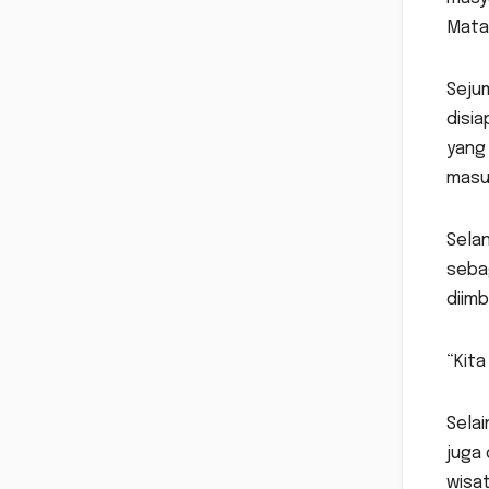
Matar
Seju
disia
yang 
masuk
Selan
seba
diim
“Kita
Selai
juga 
wisat