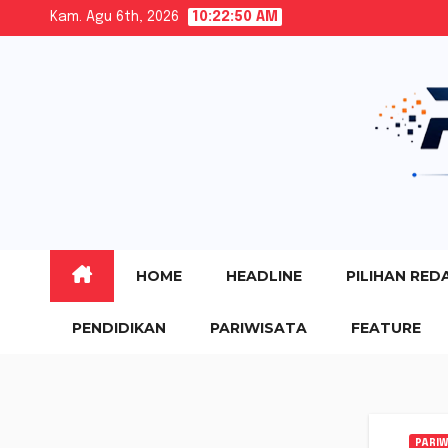
Skip
Kam. Agu 6th, 2026
10:22:51 AM
to
content
HOME
HEADLINE
PILIHAN RED
PENDIDIKAN
PARIWISATA
FEATURE
PARIW