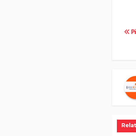
Na
Pi
po
Rela