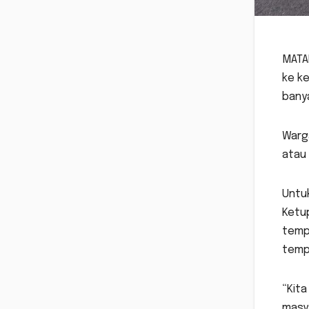
MATA
ke k
banya
Warg
atau
Untu
Ketu
tempa
temp
“Kita
masy