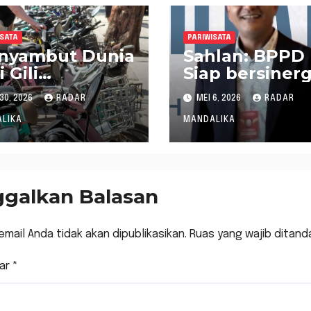
ISATA
PARIWISATA
nyambut Dunia
Sahlan: BPPD
i Gili
Siap bersinerg
awangan,
Sukseskan
30, 2026
RADAR
MEI 6, 2026
RADAR
atan
Program
njelang
Pariwisata NT
LIKA
MANDALIKA
trip 2026
ggalkan Balasan
email Anda tidak akan dipublikasikan.
Ruas yang wajib ditand
ar
*