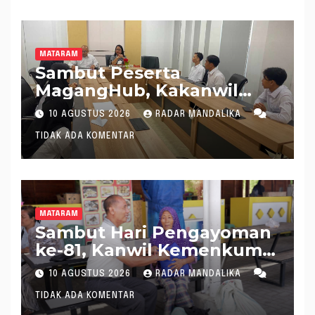
Kesejahteraan Masyarakat
MATARAM
Sambut Peserta
MagangHub, Kakanwil
Kemenkum NTB Tekankan
10 AGUSTUS 2026
RADAR MANDALIKA
Disiplin dan Kontribusi di
TIDAK ADA KOMENTAR
Dunia Kerja
MATARAM
Sambut Hari Pengayoman
ke-81, Kanwil Kemenkum
NTB Kembali Salurkan
10 AGUSTUS 2026
RADAR MANDALIKA
Bantuan Sosial kepada
TIDAK ADA KOMENTAR
Masyarakat di Mataram