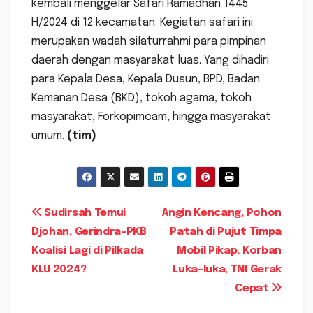
kembali menggelar Safari Ramadhan 1445
H/2024 di 12 kecamatan. Kegiatan safari ini
merupakan wadah silaturrahmi para pimpinan
daerah dengan masyarakat luas. Yang dihadiri
para Kepala Desa, Kepala Dusun, BPD, Badan
Kemanan Desa (BKD), tokoh agama, tokoh
masyarakat, Forkopimcam, hingga masyarakat
umum.
(tim)
Navigasi
Sudirsah Temui
Angin Kencang, Pohon
Djohan, Gerindra-PKB
Patah di Pujut Timpa
pos
Koalisi Lagi di Pilkada
Mobil Pikap, Korban
KLU 2024?
Luka-luka, TNI Gerak
Cepat