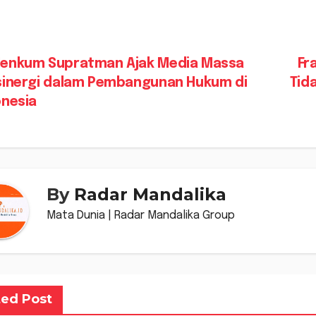
vigasi
enkum Supratman Ajak Media Massa
Fr
sinergi dalam Pembangunan Hukum di
Tid
s
onesia
By
Radar Mandalika
Mata Dunia | Radar Mandalika Group
ted Post