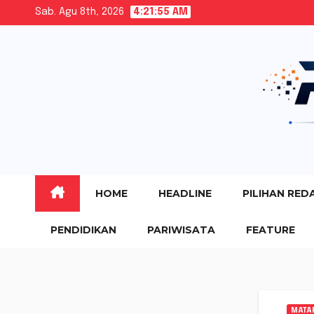
Skip
Sab. Agu 8th, 2026
4:21:57 AM
to
content
HOME
HEADLINE
PILIHAN RED
PENDIDIKAN
PARIWISATA
FEATURE
MATA