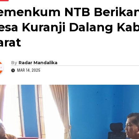
emenkum NTB Berikan S
esa Kuranji Dalang K
arat
By
Radar Mandalika
MAR 14, 2025