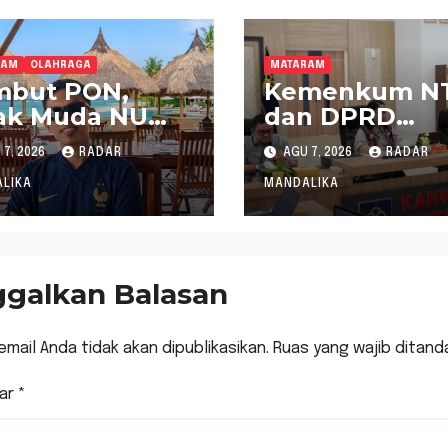
RAM
OLAHRAGA
MATARAM
mbut PON,
Kemenkum N
ak Muda NU
dan DPRD
B Dukung
Sumbawa
7, 2026
RADAR
AGU 7, 2026
RADAR
bernur Pimpin
Mantapkan
NI NTB
Rencana
LIKA
MANDALIKA
Pembentukan
Raperda Inisia
ggalkan Balasan
email Anda tidak akan dipublikasikan.
Ruas yang wajib ditand
ar
*