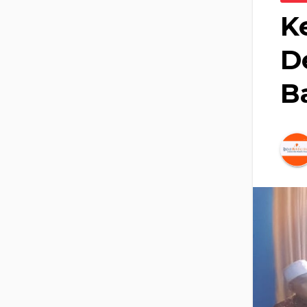
K
D
B