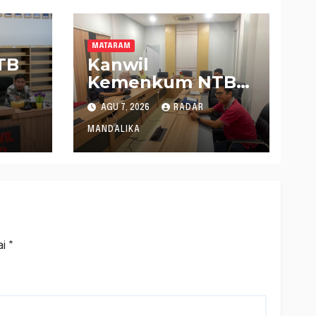
MATARAM
TB
Kanwil
Kemenkum NTB
Gelar Konsultasi
AGU 7, 2026
RADAR
Penghitungan
Kebutuhan
MANDALIKA
 8
Formasi JF
tif
Perancang
Peraturan
Perundang-
undangan
ai
*