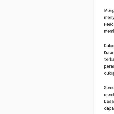
Meng
menya
Peac
memb
Dala
Kuran
terka
pera
cuku
Semen
memb
Desa
dapa