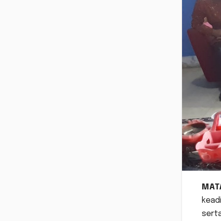
MAT
kead
serta