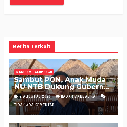
Berita Terkait
MATARAM
OLAHRAGA
Sambut PON, Anak Muda
NU NTB Dukung Gubernur
Pimpin KONI NTB
7 AGUSTUS 2026
RADAR MANDALIKA
TIDAK ADA KOMENTAR