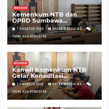
MATARAM
Kemenkum NTB dan
DPRD Sumbawa
Mantapkan Rencana
7 AGUSTUS 2026
RADAR MANDALIKA
Pembentukan 8 Raperda
TIDAK ADA KOMENTAR
Inisiatif
MATARAM
Kanwil Kemenkum NTB
Gelar Konsultasi
Penghitungan Kebutuhan
7 AGUSTUS 2026
RADAR MANDALIKA
Formasi JF Perancang
TIDAK ADA KOMENTAR
Peraturan Perundang-
undangan