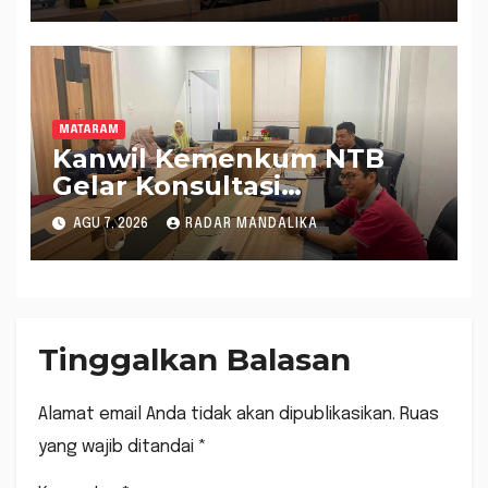
Raperda Inisiatif
MATARAM
Kanwil Kemenkum NTB
Gelar Konsultasi
Penghitungan Kebutuhan
AGU 7, 2026
RADAR MANDALIKA
Formasi JF Perancang
Peraturan Perundang-
undangan
Tinggalkan Balasan
Alamat email Anda tidak akan dipublikasikan.
Ruas
yang wajib ditandai
*