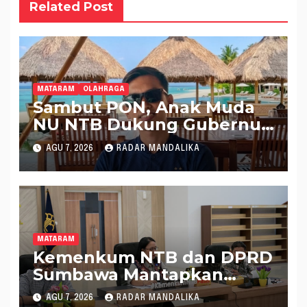
Related Post
MATARAM
OLAHRAGA
Sambut PON, Anak Muda
NU NTB Dukung Gubernur
Pimpin KONI NTB
AGU 7, 2026
RADAR MANDALIKA
MATARAM
Kemenkum NTB dan DPRD
Sumbawa Mantapkan
Rencana Pembentukan 8
AGU 7, 2026
RADAR MANDALIKA