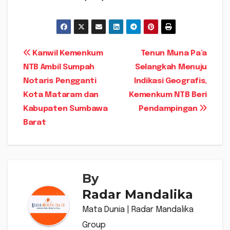
Navigasi
Kanwil Kemenkum
Tenun Muna Pa’a
NTB Ambil Sumpah
Selangkah Menuju
pos
Notaris Pengganti
Indikasi Geografis,
Kota Mataram dan
Kemenkum NTB Beri
Kabupaten Sumbawa
Pendampingan
Barat
By
Radar Mandalika
Mata Dunia | Radar Mandalika
Group