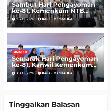
Sambut Hari Pengayoman
ke-81, Kemenkum NTB
Hadirkan Layanan Hukum
AGU 9, 2026
RADAR MANDALIKA
di Pantai Ampenan
MATARAM
Semarak Hari Pengayoman
ke-81, Kanwil Kemenkum
NTB Gelar Fun Walk
AGU 9, 2026
RADAR MANDALIKA
Bersama
Tinggalkan Balasan