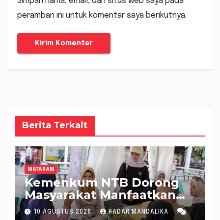
Simpan nama, email, dan situs web saya pada
peramban ini untuk komentar saya berikutnya.
Berita Terkait
MATARAM
Kemenkum NTB Dorong
Masyarakat Manfaatkan
AHU Online Secara Mudah,
10 AGUSTUS 2026
RADAR MANDALIKA
Cepat, dan Mandiri