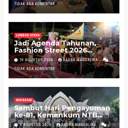
TIDAK ADA KOMENTAR
LOMBOK UTARA
Jadi Agenda Tahunan,
Fashion Street 2026
Lombok Utara Meriah
10 AGUSTUS 2026
RADAR MANDALIKA
TIDAK ADA KOMENTAR
MATARAM
Sambut Hari Pengayoman
ke-81, Kemenkum NTB
Hadirkan Layanan Hukum
9 AGUSTUS 2026
RADAR MANDALIKA