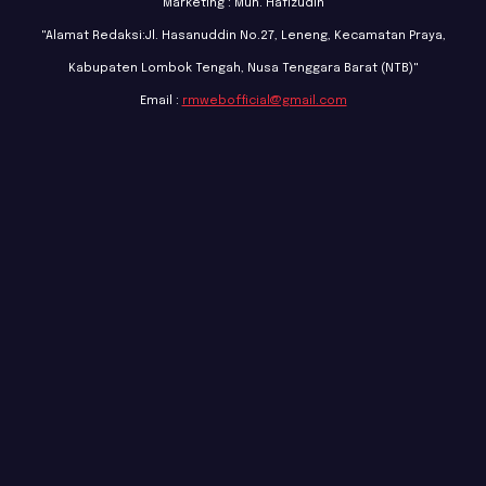
Marketing : Muh. Hafizudin
"Alamat Redaksi:Jl. Hasanuddin No.27, Leneng, Kecamatan Praya,
Kabupaten Lombok Tengah, Nusa Tenggara Barat (NTB)"
Email :
rmwebofficial@gmail.com