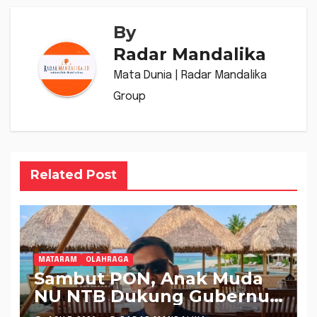
By
Radar Mandalika
Mata Dunia | Radar Mandalika
Group
Related Post
MATARAM
OLAHRAGA
Sambut PON, Anak Muda
NU NTB Dukung Gubernur
Pimpin KONI NTB