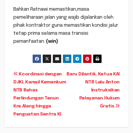
Bahkan Ratnawi memastikan,masa
pemeliharaan jalan yang wajib dijalankan oleh
pihak kontraktor guna memastikan kondisi jalur
tetap prima selama masa transisi
pemanfaatan.
(win)
Navigasi
Koordinasi dengan
Baru Dilantik, Ketua KAI
DJKI, Kanwil Kemenkum
NTB Lalu Anton
pos
NTB Bahas
Instruksikan
Perlindungan Tenun
Pelayanan Hukum
Kre Alang hingga
Gratis
Penguatan Sentra KI