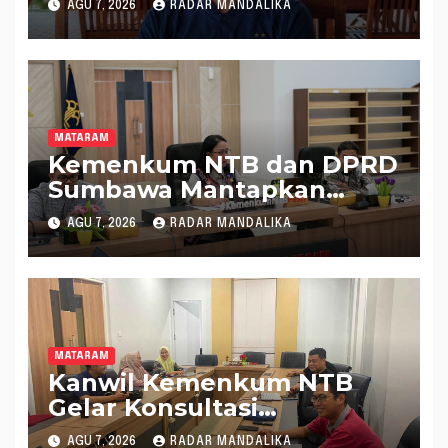
AGU 7, 2026
RADAR MANDALIKA
MATARAM
Kemenkum NTB dan DPRD
Sumbawa Mantapkan
Rencana Pembentukan 8
AGU 7, 2026
RADAR MANDALIKA
Raperda Inisiatif
MATARAM
Kanwil Kemenkum NTB
Gelar Konsultasi
Penghitungan Kebutuhan
AGU 7, 2026
RADAR MANDALIKA