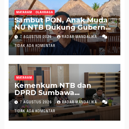
MATARAM
OLAHRAGA
Sambut PON, Anak Muda
NU NTB Dukung Gubernur
Pimpin KONI NTB
7 AGUSTUS 2026
RADAR MANDALIKA
TIDAK ADA KOMENTAR
MATARAM
Kemenkum NTB dan
DPRD Sumbawa
Mantapkan Rencana
7 AGUSTUS 2026
RADAR MANDALIKA
Pembentukan 8 Raperda
TIDAK ADA KOMENTAR
Inisiatif