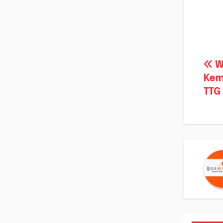
Na
W
Kem
po
TTG