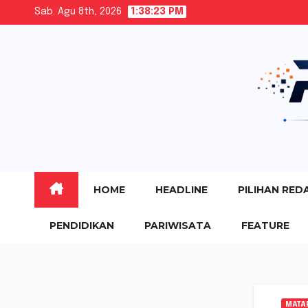
Skip
Sab. Agu 8th, 2026
1:38:24 PM
to
content
HOME
HEADLINE
PILIHAN RED
PENDIDIKAN
PARIWISATA
FEATURE
MATA