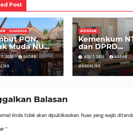
ted Post
RAM
OLAHRAGA
MATARAM
mbut PON,
Kemenkum N
ak Muda NU
dan DPRD
B Dukung
Sumbawa
7, 2026
RADAR
AGU 7, 2026
RADAR
bernur Pimpin
Mantapkan
NI NTB
Rencana
LIKA
MANDALIKA
Pembentukan
Raperda Inisia
ggalkan Balasan
email Anda tidak akan dipublikasikan.
Ruas yang wajib ditand
ar
*