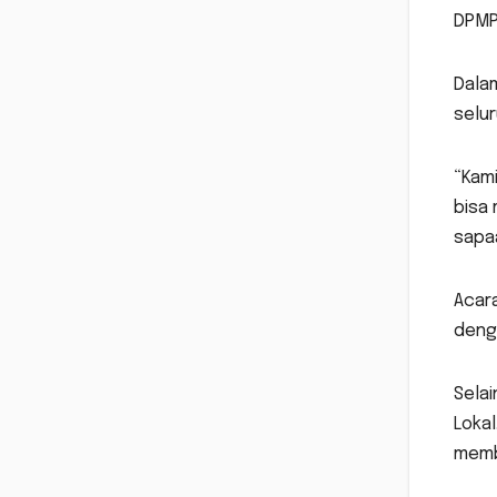
DPMPD
Dala
selur
“Kami
bisa
sapa
Acara
denga
Sela
Loka
memb