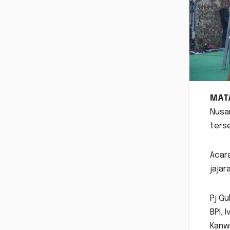
MAT
Nusan
terse
Acara
jajar
Pj Gu
BPI, 
Kanwi