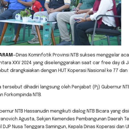
ARAM
—Dinas Kominfotik Provinsi NTB sukses menggelar aca
tara XXV 2024 yang diselenggarakan saat car free day di J
but dirangkaiakan dengan HUT Koperasi Nasional ke 77 dan 
 tersebut dihadiri langsung oleh Penjabat (Pj) Gubernur NT
an Forkompinda NTB.
bernur NTB Hassanudin mengikuti dialog NTB Bicara yang di
Ivanovich Agusta, Sekjen Kemendes Pembangunan Daerah Tert
l DJP Nusa Tenggara Samingun, Kepala Dinas Koperasi dan U