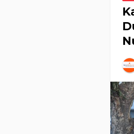
K
D
N