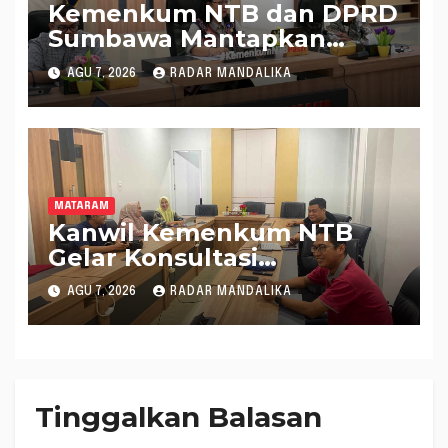
Kemenkum NTB dan DPRD
Sumbawa Mantapkan
Rencana Pembentukan 8
AGU 7, 2026
RADAR MANDALIKA
Raperda Inisiatif
MATARAM
Kanwil Kemenkum NTB
Gelar Konsultasi
Penghitungan Kebutuhan
AGU 7, 2026
RADAR MANDALIKA
Formasi JF Perancang
Peraturan Perundang-
undangan
Tinggalkan Balasan