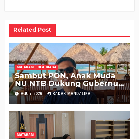
Related Post
MATARAM
OLAHRAGA
Sambut PON, Anak Muda
NU NTB Dukung Gubernur
Pimpin KONI NTB
AGU 7, 2026
RADAR MANDALIKA
MATARAM