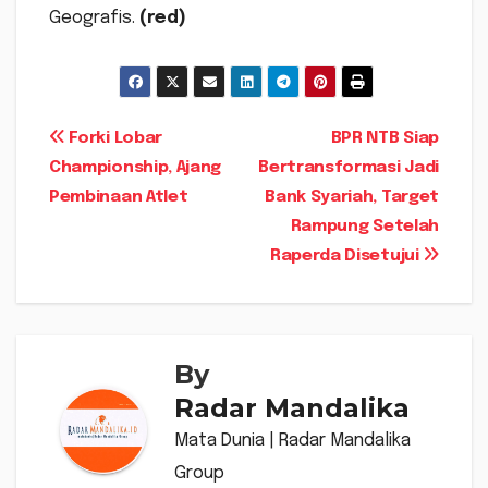
Geografis.
(red)
Navigasi
Forki Lobar
BPR NTB Siap
Championship, Ajang
Bertransformasi Jadi
pos
Pembinaan Atlet
Bank Syariah, Target
Rampung Setelah
Raperda Disetujui
By
Radar Mandalika
Mata Dunia | Radar Mandalika
Group