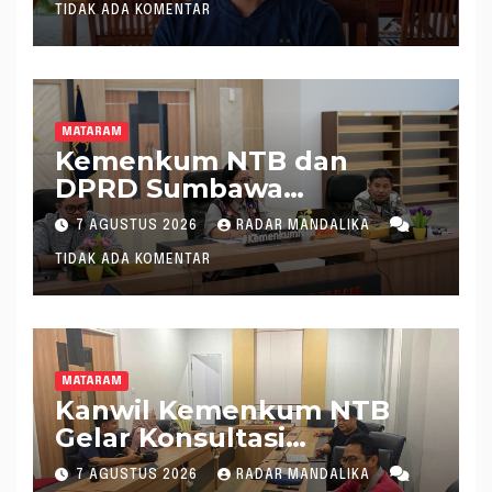
TIDAK ADA KOMENTAR
MATARAM
Kemenkum NTB dan
DPRD Sumbawa
Mantapkan Rencana
7 AGUSTUS 2026
RADAR MANDALIKA
Pembentukan 8 Raperda
TIDAK ADA KOMENTAR
Inisiatif
MATARAM
Kanwil Kemenkum NTB
Gelar Konsultasi
Penghitungan Kebutuhan
7 AGUSTUS 2026
RADAR MANDALIKA