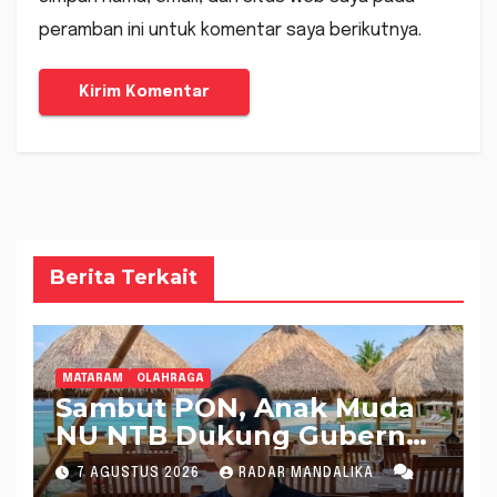
peramban ini untuk komentar saya berikutnya.
Berita Terkait
MATARAM
OLAHRAGA
Sambut PON, Anak Muda
NU NTB Dukung Gubernur
Pimpin KONI NTB
7 AGUSTUS 2026
RADAR MANDALIKA