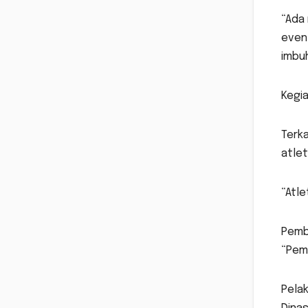
“Ada 
event
imbu
Kegia
Terk
atlet
“Atle
Pembi
“Pemb
Pelak