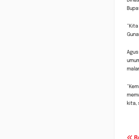
Dinas
Bupat
“Kita
Guna
Agus 
umum 
malan
“Kema
meman
kita,
Ba