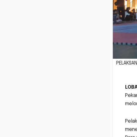
PELAKSAN
LOB
Pekan
melom
Pelak
meneg