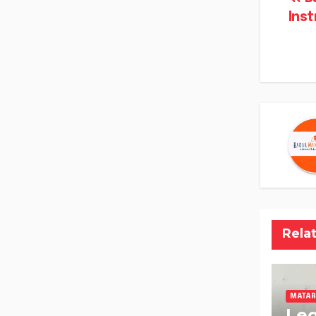
Na
Ins
po
Rela
MATA
Leg