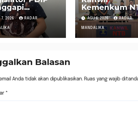
nggapi
Kemenkum N
retaris Fraksi
Matangkan Ti
7, 2026
RADAR
AGU 6, 2026
RADAR
mokrat : WTP
Rancangan
kan Tameng
Perbup Sumb
LIKA
MANDALIKA
olak Audit
Barat melalui
na Pergeseran
Harmonisasi
 Rp 484 Miliar
Regulasi
ggalkan Balasan
email Anda tidak akan dipublikasikan.
Ruas yang wajib ditand
ar
*