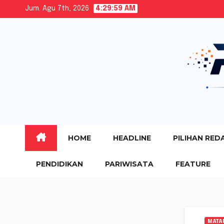
Skip
Jum. Agu 7th, 2026
4:30:00 AM
to
content
HOME
HEADLINE
PILIHAN RED
PENDIDIKAN
PARIWISATA
FEATURE
MATA