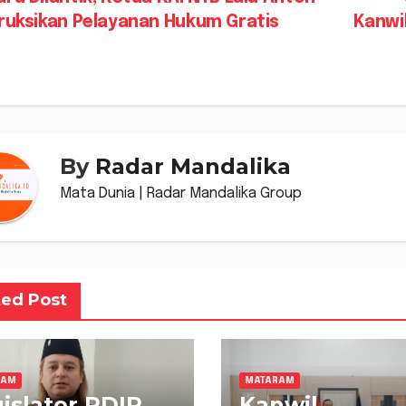
vigasi
truksikan Pelayanan Hukum Gratis
Kanwi
s
By
Radar Mandalika
Mata Dunia | Radar Mandalika Group
ted Post
RAM
MATARAM
islator PDIP
Kanwil