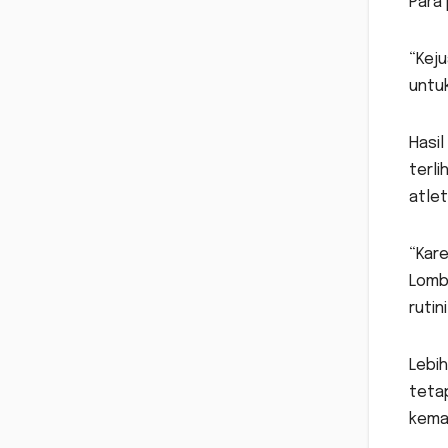
Para 
“Keju
untuk
Hasil
terli
atlet
“Kare
Lombo
rutin
Lebih
teta
kema