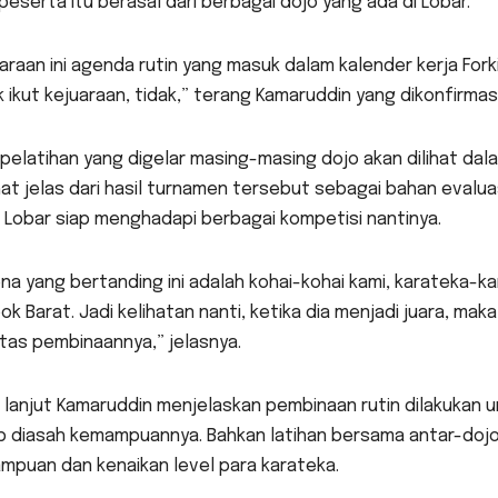
peserta itu berasal dari berbagai dojo yang ada di Lobar.
araan ini agenda rutin yang masuk dalam kalender kerja For
 ikut kejuaraan, tidak,” terang Kamaruddin yang dikonfirmas
 pelatihan yang digelar masing-masing dojo akan dilihat dal
hat jelas dari hasil turnamen tersebut sebagai bahan eval
 Lobar siap menghadapi berbagai kompetisi nantinya.
na yang bertanding ini adalah kohai-kohai kami, karateka-ka
k Barat. Jadi kelihatan nanti, ketika dia menjadi juara, maka
itas pembinaannya,” jelasnya.
 lanjut Kamaruddin menjelaskan pembinaan rutin dilakukan u
p diasah kemampuannya. Bahkan latihan bersama antar-dojo
mpuan dan kenaikan level para karateka.