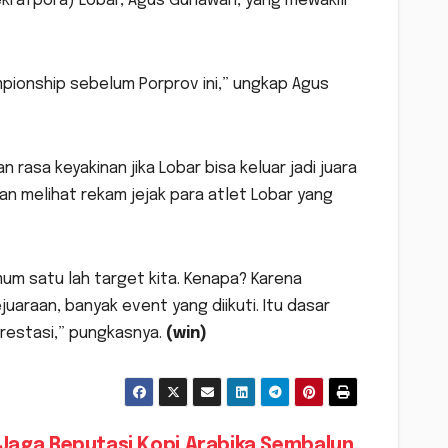
ekrafpora) Lobar, Agus Gunawan, yang mewakili
pionship sebelum Porprov ini,” ungkap Agus
rasa keyakinan jika Lobar bisa keluar jadi juara
n melihat rekam jejak para atlet Lobar yang
um satu lah target kita. Kenapa? Karena
uaraan, banyak event yang diikuti. Itu dasar
prestasi,” pungkasnya.
(win)
Jaga Reputasi Kopi Arabika Sembalun,