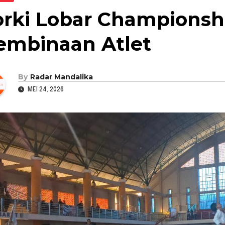
orki Lobar Championsh
embinaan Atlet
By
Radar Mandalika
MEI 24, 2026