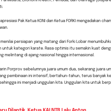
 Pariwisata, Ekonomi Kreatif, Pemuda, dan Olahraga (Dispar
i.
 apresiasi Pak Ketua KONI dan Ketua FORKI mengadakan cham
wan.
menilai persiapan yang matang dari Forki Lobar menumbuhkan 
untuk kategori karate. Rasa optimis itu semakin kuat denga
g melintang di ajang nasional hingga internasional.
rin Porprov sebelumnya juara umum dua, sekarang juara um
g pembinaan ini intensif, bertahun-tahun, terus banyak kej
 sehingga ini menjadi unggulan kita. Unggulan kita untuk ber
ru Dilantik, Ketua KAI NTB Lalu Anton