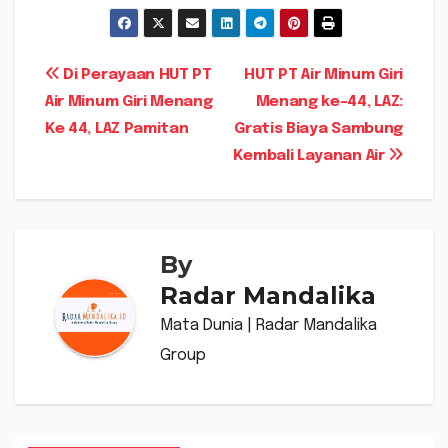
Navigasi
Di Perayaan HUT PT
HUT PT Air Minum Giri
Air Minum Giri Menang
Menang ke-44, LAZ:
pos
Ke 44, LAZ Pamitan
Gratis Biaya Sambung
Kembali Layanan Air
By
Radar Mandalika
Mata Dunia | Radar Mandalika
Group