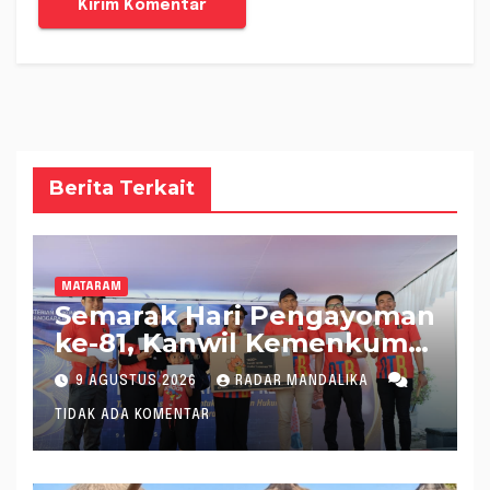
Berita Terkait
MATARAM
Semarak Hari Pengayoman
ke-81, Kanwil Kemenkum
NTB Gelar Fun Walk
9 AGUSTUS 2026
RADAR MANDALIKA
Bersama
TIDAK ADA KOMENTAR