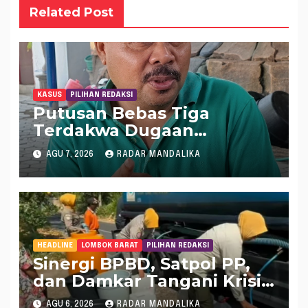
Related Post
KASUS
PILIHAN REDAKSI
Putusan Bebas Tiga
Terdakwa Dugaan
Gratifikasi Dana “Siluman”
AGU 7, 2026
RADAR MANDALIKA
DPRD NTB, Najamudin
Sebut Putusan Hakim
Aneh dan Ganjil, Bakal
Lapor Hakim Tipikor
Mataram ke MA
HEADLINE
LOMBOK BARAT
PILIHAN REDAKSI
Sinergi BPBD, Satpol PP,
dan Damkar Tangani Krisis
Air Bersih di Lobar
AGU 6, 2026
RADAR MANDALIKA