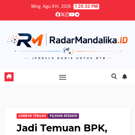
Skip
Ming. Agu 9th, 2026
1:25:33 PM
to
content
LOMBOK TENGAH
PILIHAN REDAKSI
Jadi Temuan BPK,