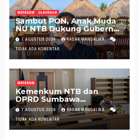
MATARAM
OLAHRAGA
Sambut PON, Anak Muda
NU NTB Dukung Gubernur
Pimpin KONI NTB
7 AGUSTUS 2026
RADAR MANDALIKA
TIDAK ADA KOMENTAR
MATARAM
Kemenkum NTB dan
DPRD Sumbawa
Mantapkan Rencana
7 AGUSTUS 2026
RADAR MANDALIKA
Pembentukan 8 Raperda
TIDAK ADA KOMENTAR
Inisiatif