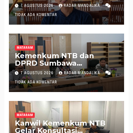
Pimpin KONI NTB
7 AGUSTUS 2026
RADAR MANDALIKA
TIDAK ADA KOMENTAR
MATARAM
Kemenkum NTB dan
DPRD Sumbawa
Mantapkan Rencana
7 AGUSTUS 2026
RADAR MANDALIKA
Pembentukan 8 Raperda
TIDAK ADA KOMENTAR
Inisiatif
MATARAM
Kanwil Kemenkum NTB
Gelar Konsultasi