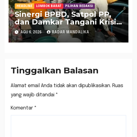
HEADLINE
LOMBOK BARAT
PILIHAN REDAKSI
Sinergi BPBD, Satpol PP,
dan Damkar Tangani Krisis
Air Bersih di Lobar
AGU 6, 2026
RADAR MANDALIKA
Tinggalkan Balasan
Alamat email Anda tidak akan dipublikasikan.
Ruas
yang wajib ditandai
*
Komentar
*