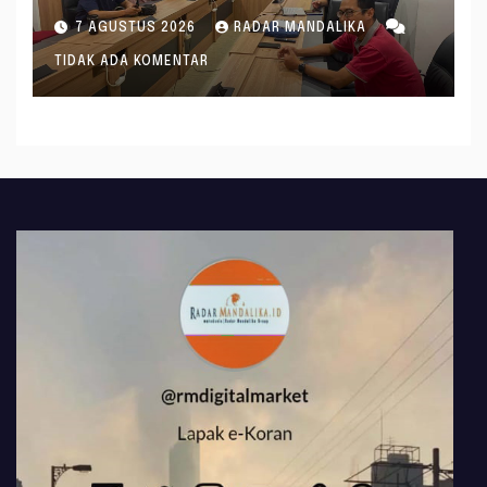
Penghitungan Kebutuhan
7 AGUSTUS 2026
RADAR MANDALIKA
Formasi JF Perancang
TIDAK ADA KOMENTAR
Peraturan Perundang-
undangan