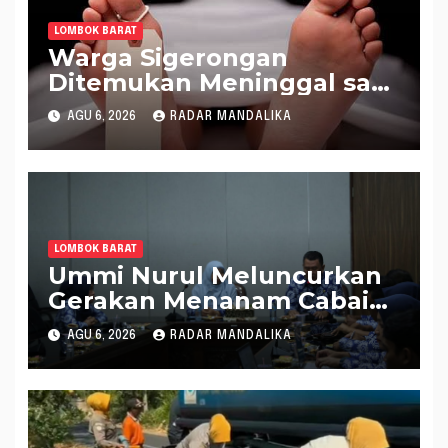
LOMBOK BARAT
Warga Sigerongan
Ditemukan Meninggal saat
Setrum Ikan di Sungai
AGU 6, 2026
RADAR MANDALIKA
LOMBOK BARAT
Ummi Nurul Meluncurkan
Gerakan Menanam Cabai
Tangani Inflasi
AGU 6, 2026
RADAR MANDALIKA