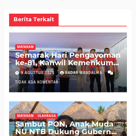
Berita Terkait
MATARAM
Semarak Hari Pengayoman
ke-81, Kanwil Kemenkum
NTB Gelar Fun Walk
9 AGUSTUS 2026
RADAR MANDALIKA
Bersama
TIDAK ADA KOMENTAR
MATARAM
OLAHRAGA
Sambut PON, Anak Muda
NU NTB Dukung Gubernur