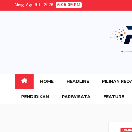
Skip
Ming. Agu 9th, 2026
5:05:10 PM
to
content
HOME
HEADLINE
PILIHAN RED
PENDIDIKAN
PARIWISATA
FEATURE
LOMB