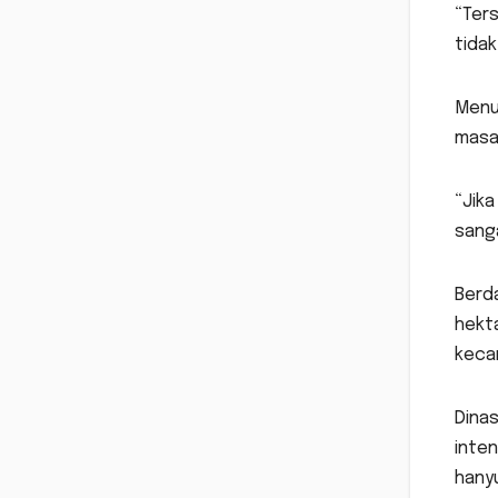
“Ter
tidak
Menu
masa 
“Jika
sang
Berda
hekta
keca
Dina
inte
hany