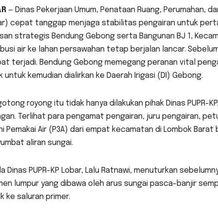
AR
— Dinas Pekerjaan Umum, Penataan Ruang, Perumahan, d
r) cepat tanggap menjaga stabilitas pengairan untuk perta
san strategis Bendung Gebong serta Bangunan BJ 1, Kecama
ibusi air ke lahan persawahan tetap berjalan lancar. Sebelum
at terjadi. Bendung Gebong memegang peranan vital pengai
 untuk kemudian dialirkan ke Daerah Irigasi (DI) Gebong.
gotong royong itu tidak hanya dilakukan pihak Dinas PUPR-KP,
gan. Terlihat para pengamat pengairan, juru pengairan, pet
ni Pemakai Air (P3A) dari empat kecamatan di Lombok Bara
mbat aliran sungai.
la Dinas PUPR-KP Lobar, Lalu Ratnawi, menuturkan sebelumn
men lumpur yang dibawa oleh arus sungai pasca-banjir sem
 ke saluran primer.