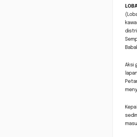
LOB
(Loba
kawa
distr
Semp
Babak
Aksi 
lapan
Peta
menyu
Kepa
sedi
masuk