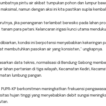
sumbatnya pintu air akibat tumpukan pohon dan lumpur baw
 maksimal, namun dengan aksi ini kita pastikan suplai kembali 
rutnya, jika penanganan terlambat beresiko pada lahan pro
tanam para petani. Kelancaran irigasi kunci utama menduku
 dibiarkan, kondisi ini berpotensi menyebabkan kekeringan p
at membutuhkan pasokan air yang konsisten,” ungkapnya.
sarkan data teknis, normalisasi di Bendung Gebong memberik
r lahan pertanian di tiga wilayah, Kecamatan Kediri, Keca
matan lumbung pangan.
s PUPR-KP berkomitmen meningkatkan frekuensi pengawasan d
nsitas hujan tinggi yang menyebabkan debit sungai meningk
utan.