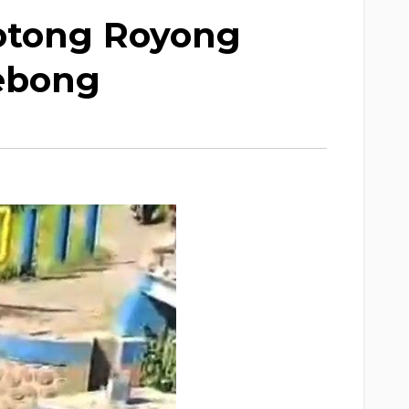
otong Royong
ebong