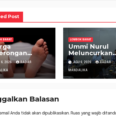
ted Post
K BARAT
LOMBOK BARAT
rga
Ummi Nurul
gerongan
Meluncurkan
temukan
Gerakan
6, 2026
RADAR
AGU 6, 2026
RADAR
inggal saat
Menanam Cab
rum Ikan di
Tangani Inflas
LIKA
MANDALIKA
ngai
ggalkan Balasan
email Anda tidak akan dipublikasikan.
Ruas yang wajib ditand