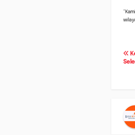
“Kami
wilay
Na
K
Sel
po