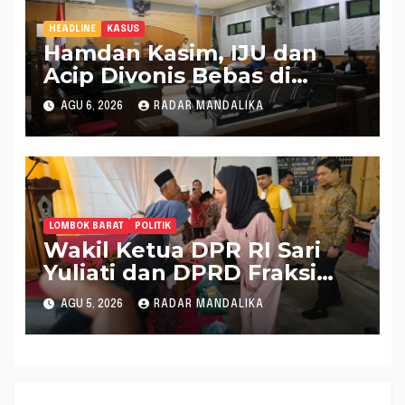
HEADLINE
KASUS
Hamdan Kasim, IJU dan
Acip Divonis Bebas di
Kasus Dugaan Gratifikasi
AGU 6, 2026
RADAR MANDALIKA
DPRD NTB, Kuasa Hukum:
Putusan Bersifat Final
LOMBOK BARAT
POLITIK
Wakil Ketua DPR RI Sari
Yuliati dan DPRD Fraksi
Golkar Kolaborasi
AGU 5, 2026
RADAR MANDALIKA
Alokasikan Ratusan Unit
Bantuan RTLH