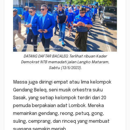
DATANG DAFTAR BACALEG: Terlihat ribuan Kader
Demokrat NTB memadati jalan Langko Mataram,
Sabtu (13/5/2023).
Massa juga diiringi empat atau lima kelompok
Gendang Beleq, seni musik orkestra suku
Sasak, yang setiap kelompok terdiri dari 20
pemuda berpakaian adat Lombok. Mereka
memainkan gendang, reong, petuq, gong,
suling, cemprang, dan rinceq yang membuat
suasana semakin meriah.