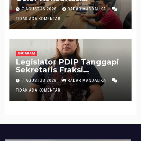
Penghitungan Kebutuhan
7 AGUSTUS 2026
RADAR MANDALIKA
Formasi JF Perancang
TIDAK ADA KOMENTAR
Peraturan Perundang-
undangan
MATARAM
Legislator PDIP Tanggapi
Sekretaris Fraksi
Demokrat : WTP Bukan
7 AGUSTUS 2026
RADAR MANDALIKA
Tameng Menolak Audit
TIDAK ADA KOMENTAR
Dana Pergeseran BTT Rp
484 Miliar