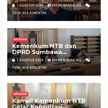
Pimpin KONI NTB
7 AGUSTUS 2026
RADAR MANDALIKA
TIDAK ADA KOMENTAR
MATARAM
Kemenkum NTB dan
DPRD Sumbawa
Mantapkan Rencana
7 AGUSTUS 2026
RADAR MANDALIKA
Pembentukan 8 Raperda
TIDAK ADA KOMENTAR
Inisiatif
MATARAM
Kanwil Kemenkum NTB
Gelar Konsultasi