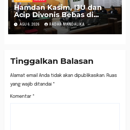
Hamdan Kasim, IJU dan
Acip Divonis Bebas di
Kasus Dugaan Gratifikasi
AGU 6, 2026
RADAR MANDALIKA
DPRD NTB, Kuasa Hukum:
Putusan Bersifat Final
Tinggalkan Balasan
Alamat email Anda tidak akan dipublikasikan.
Ruas
yang wajib ditandai
*
Komentar
*