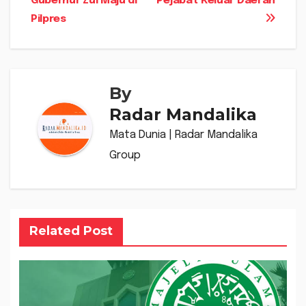
Gubernur Zul Maju di
Pejabat Keluar Daerah
pos
Pilpres
By
Radar Mandalika
Mata Dunia | Radar Mandalika
Group
Related Post