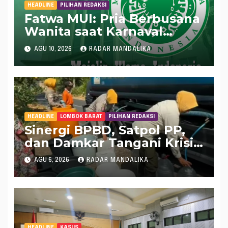
HEADLINE
PILIHAN REDAKSI
Fatwa MUI: Pria Berbusana
Wanita saat Karnaval
Agustusan Hukumnya
AGU 10, 2026
RADAR MANDALIKA
Haram
HEADLINE
LOMBOK BARAT
PILIHAN REDAKSI
Sinergi BPBD, Satpol PP,
dan Damkar Tangani Krisis
Air Bersih di Lobar
AGU 6, 2026
RADAR MANDALIKA
HEADLINE
KASUS