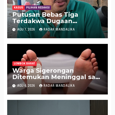
KASUS
PILIHAN REDAKSI
Putusan Bebas Tiga
Terdakwa Dugaan
Gratifikasi Dana “Siluman”
AGU 7, 2026
RADAR MANDALIKA
DPRD NTB, Najamudin
Sebut Putusan Hakim
Aneh dan Ganjil, Bakal
Lapor Hakim Tipikor
Mataram ke MA
LOMBOK BARAT
Warga Sigerongan
Ditemukan Meninggal saat
Setrum Ikan di Sungai
AGU 6, 2026
RADAR MANDALIKA