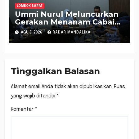
LOMBOK BARAT
Ummi Nurul Meluncurkan
Gerakan Menanam Cabai
Tangani Inflasi
AGU 6, 2026
RADAR MANDALIKA
Tinggalkan Balasan
Alamat email Anda tidak akan dipublikasikan.
Ruas
yang wajib ditandai
*
Komentar
*