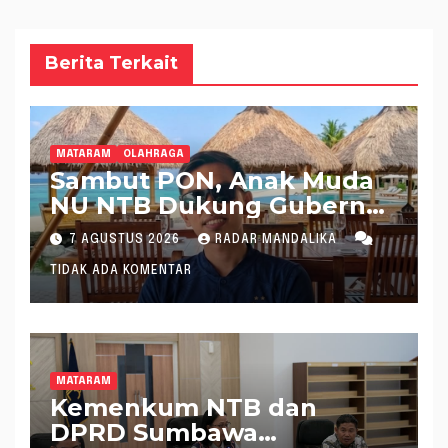
Berita Terkait
MATARAM
OLAHRAGA
Sambut PON, Anak Muda
NU NTB Dukung Gubernur
Pimpin KONI NTB
7 AGUSTUS 2026
RADAR MANDALIKA
TIDAK ADA KOMENTAR
MATARAM
Kemenkum NTB dan
DPRD Sumbawa