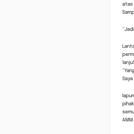
atas 
Sampa
“Jadi
Lant
perm
lanju
“Yang
Saya
Iapun
piha
semu
AMM d