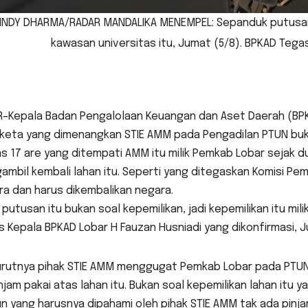
INDY DHARMA/RADAR MANDALIKA MENEMPEL: Sepanduk putusan 
kawasan universitas itu, Jumat (5/8). BPKAD Tegas
R–Kepala Badan Pengalolaan Keuangan dan Aset Daerah (BP
keta yang dimenangkan STIE AMM pada Pengadilan PTUN bukan
s 17 are yang ditempati AMM itu milik Pemkab Lobar sejak d
mbil kembali lahan itu. Seperti yang ditegaskan Komisi Pembe
a dan harus dikembalikan negara.
 putusan itu bukan soal kepemilikan, jadi kepemilikan itu 
 Kepala BPKAD Lobar H Fauzan Husniadi yang dikonfirmasi, J
rutnya pihak STIE AMM menggugat Pemkab Lobar pada PTU
njam pakai atas lahan itu. Bukan soal kepemilikan lahan itu ya
 yang harusnya dipahami oleh pihak STIE AMM tak ada pinja