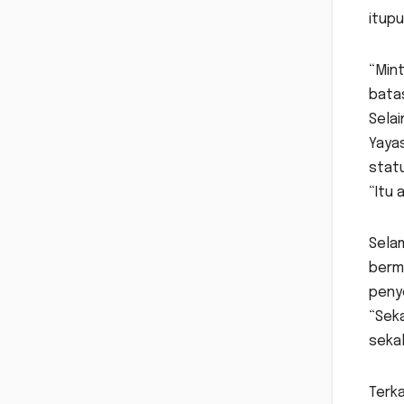
itup
“Mint
batas
Selai
Yaya
statu
“Itu 
Selam
berm
penye
“Seka
sekal
Terk