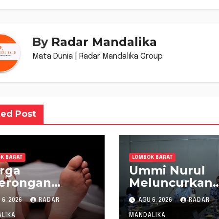
s
By
Radar Mandalika
Mata Dunia | Radar Mandalika Group
ted Post
K BARAT
LOMBOK BARAT
rga
Ummi Nurul
gerongan
Meluncurkan
temukan
Gerakan
6, 2026
RADAR
AGU 6, 2026
RADAR
inggal saat
Menanam Cab
LIKA
MANDALIKA