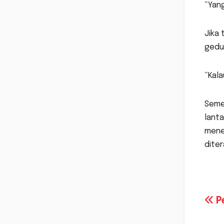
“Yang
Jika
gedun
“Kala
Seme
lant
mene
diter
Na
Pe