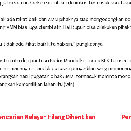
 jelas semua berkas sudah kita kirimkan termasuk surat-sur
 tak ada itikat baik dari AMM pihaknya siap mengosongkan 
g AMM bisa juga diambi alih. Hal itupun bisa dilakukan pihak
u tidak ada itikat baik kita habisin,” pungkasnya.
ntara itu dari pantaun Radar Mandalika pasca KPK turun m
as memasang sepanduk putusan pengadilan yang memenangka
rangkan hasil gugatan pihak AMM, termasuk meminta menc
angkan kememilikan lahan itu.(win)
vigasi
ncarian Nelayan Hilang Dihentikan
Pem