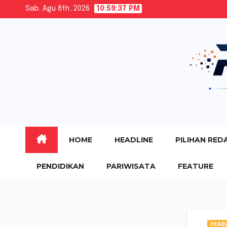
Skip
Sab. Agu 8th, 2026
10:59:38 PM
to
content
HOME
HEADLINE
PILIHAN RED
PENDIDIKAN
PARIWISATA
FEATURE
HEADL