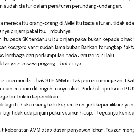
un sudah diatur dalam peraturan perundang-undangan.
a mereka itu orang-orang di AMM itu baca aturan, tidak ada
nya pinjam pakai itu,” imbuhnya.
n itu pada SK terdahulu itu pinjam pakai bukan kepada pihak
san Kosgoro yang sudah lama bubar. Bahkan terungkap fakt
s lembaga dari perkumpulan pada Januari 2021 lalu.
aktanya ada saya pegang,” bebernya.
a ini ia menilai pihak STIE AMM ini tak pernah menujukan iti
acam-macam ditengah masyarakat. Padahal diputusan PTUN
gelan, bukan kepemilikan.
li lagi itu bukan sengketa kepemilikan, jadi kepemilikannya
i lagi tidak ada pinjam pakai seumur hidup,” tegasnya kembal
ait keberatan AMM atas dasar penyewan lahan, Fauzan meng