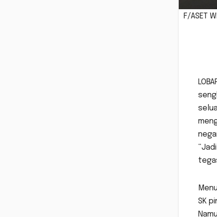
F/ASET W
LOBA
seng
selua
menga
negar
“Jadi
tegas
Menu
SK pi
Namun