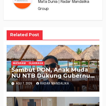
Mata Dunia | Radar Mandalika
Group
Related Post
MATARAM
OLAHRAGA
Sambut PON, Anak Muda
NU NTB Dukung Gubernur
Pimpin KONI NTB
AGU 7, 2026
RADAR MANDALIKA