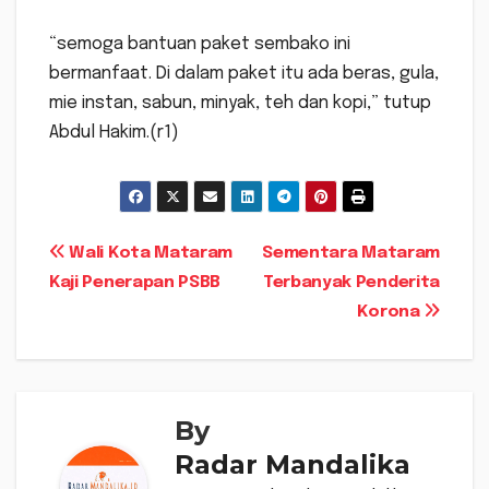
“semoga bantuan paket sembako ini
bermanfaat. Di dalam paket itu ada beras, gula,
mie instan, sabun, minyak, teh dan kopi,” tutup
Abdul Hakim.(r1)
Navigasi
Wali Kota Mataram
Sementara Mataram
Kaji Penerapan PSBB
Terbanyak Penderita
pos
Korona
By
Radar Mandalika