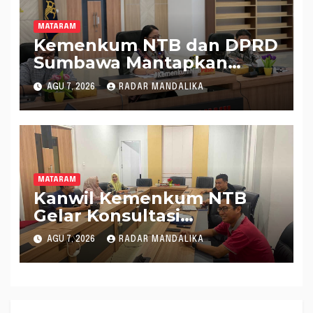
MATARAM
Kemenkum NTB dan DPRD
Sumbawa Mantapkan
Rencana Pembentukan 8
AGU 7, 2026
RADAR MANDALIKA
Raperda Inisiatif
MATARAM
Kanwil Kemenkum NTB
Gelar Konsultasi
Penghitungan Kebutuhan
AGU 7, 2026
RADAR MANDALIKA
Formasi JF Perancang
Peraturan Perundang-
undangan