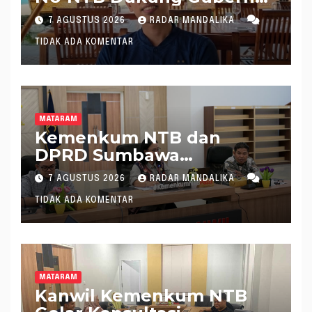
Pimpin KONI NTB
7 AGUSTUS 2026
RADAR MANDALIKA
TIDAK ADA KOMENTAR
MATARAM
Kemenkum NTB dan
DPRD Sumbawa
Mantapkan Rencana
7 AGUSTUS 2026
RADAR MANDALIKA
Pembentukan 8 Raperda
TIDAK ADA KOMENTAR
Inisiatif
MATARAM
Kanwil Kemenkum NTB