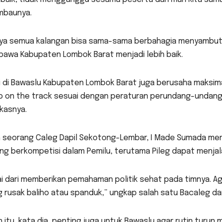
 imbaunya.
ya semua kalangan bisa sama-sama berbahagia menyambut 
awa Kabupaten Lombok Barat menjadi lebih baik.
i di Bawaslu Kabupaten Lombok Barat juga berusaha maksim
p on the track sesuai dengan peraturan perundang-undanga
kasnya.
h seorang Caleg Dapil Sekotong-Lembar, I Made Sumada me
g berkompetisi dalam Pemilu, terutama Pileg dapat menjala
i dari memberikan pemahaman politik sehat pada timnya. Ag
g rusak baliho atau spanduk,” ungkap salah satu Bacaleg dari
n itu, kata dia, penting juga untuk Bawaslu agar rutin tu