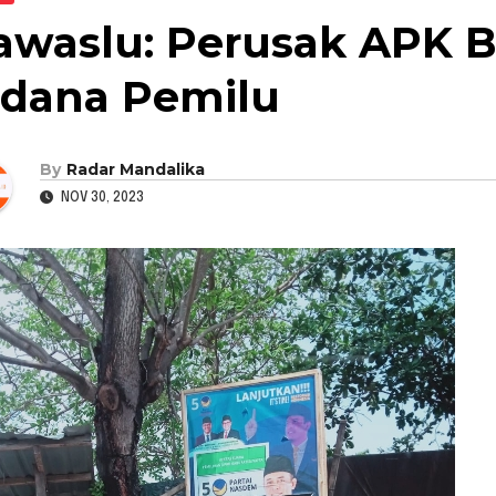
awaslu: Perusak APK B
idana Pemilu
By
Radar Mandalika
NOV 30, 2023