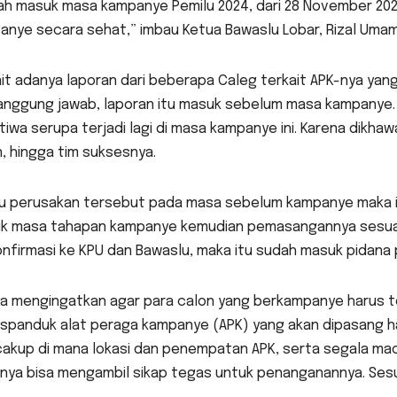
h masuk masa kampanye Pemilu 2024, dari 28 November 2023 
nye secara sehat,” imbau Ketua Bawaslu Lobar, Rizal Umami 
it adanya laporan dari beberapa Caleg terkait APK-nya yan
anggung jawab, laporan itu masuk sebelum masa kampanye. 
tiwa serupa terjadi lagi di masa kampanye ini. Karena dikh
, hingga tim suksesnya.
au perusakan tersebut pada masa sebelum kampanye maka it
k masa tahapan kampanye kemudian pemasangannya sesuai 
nfirmasi ke KPU dan Bawaslu, maka itu sudah masuk pidana p
ya mengingatkan agar para calon yang berkampanye harus te
spanduk alat peraga kampanye (APK) yang akan dipasang har
akup di mana lokasi dan penempatan APK, serta segala maca
knya bisa mengambil sikap tegas untuk penanganannya. Sesu