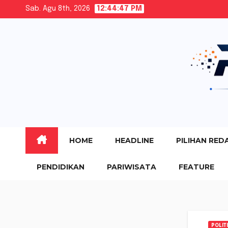
Skip
Sab. Agu 8th, 2026
12:44:48 PM
to
content
HOME
HEADLINE
PILIHAN RED
PENDIDIKAN
PARIWISATA
FEATURE
POLIT