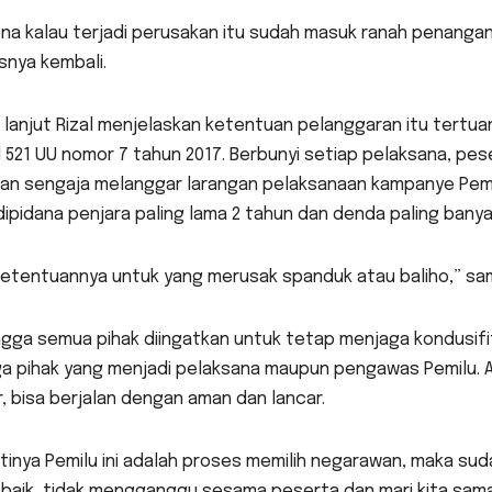
na kalau terjadi perusakan itu sudah masuk ranah penanga
snya kembali.
 lanjut Rizal menjelaskan ketentuan pelanggaran itu tertua
 521 UU nomor 7 tahun 2017. Berbunyi setiap pelaksana, pe
an sengaja melanggar larangan pelaksanaan kampanye Pemi
dipidana penjara paling lama 2 tahun dan denda paling banya
 ketentuannya untuk yang merusak spanduk atau baliho,” s
gga semua pihak diingatkan untuk tetap menjaga kondusifita
ga pihak yang menjadi pelaksana maupun pengawas Pemilu. A
, bisa berjalan dengan aman dan lancar.
tinya Pemilu ini adalah proses memilih negarawan, maka su
 baik, tidak mengganggu sesama peserta dan mari kita sa