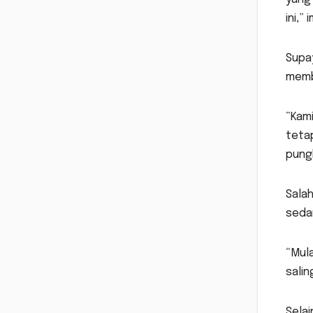
ini,”
Supa
memb
“Kam
teta
pung
Sala
sedan
“Mula
salin
Selai