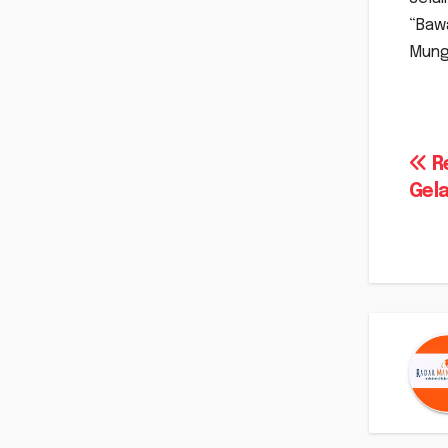
“Bawa
Mungk
Na
R
Gela
po