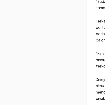
“Suda
kampa
Terka
bert
peris
calon
“Kal
masu
terko
Dirin
atau 
menc
piha