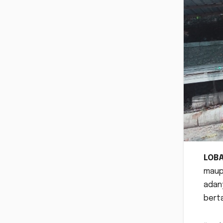
LOB
maup
adan
bert