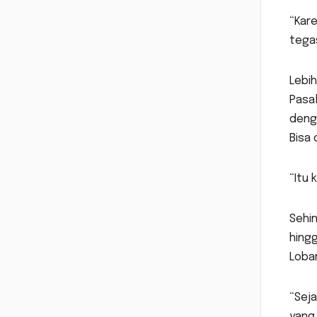
“Kare
tega
Lebih
Pasal
deng
Bisa 
“Itu
Sehin
hing
Lobar
“Seja
yang