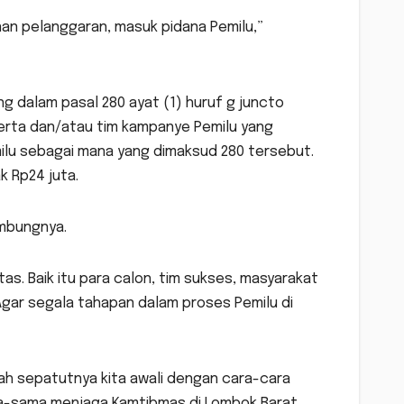
nan pelanggaran, masuk pidana Pemilu,”
ng dalam pasal 280 ayat (1) huruf g juncto
serta dan/atau tim kampanye Pemilu yang
lu sebagai mana yang dimaksud 280 tersebut.
k Rp24 juta.
ambungnya.
s. Baik itu para calon, tim sukses, masyarakat
gar segala tahapan dalam proses Pemilu di
dah sepatutnya kita awali dengan cara-cara
ma-sama menjaga Kamtibmas di Lombok Barat