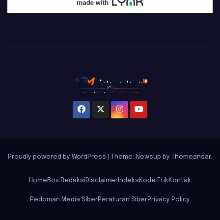
Proudly powered by WordPress
|
Theme: Newsup by
Themeansar
.
Home
Box Redaksi
Disclaimer
Indeks
Kode Etik
Kontak
Pedoman Media Siber
Peraturan Siber
Privacy Policy