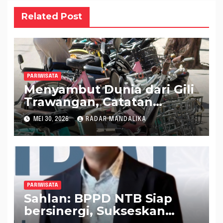
Related Post
PARIWISATA
Menyambut Dunia dari Gili
Trawangan, Catatan
Menjelang Famtrip 2026
MEI 30, 2026
RADAR MANDALIKA
PARIWISATA
Sahlan: BPPD NTB Siap
bersinergi, Sukseskan