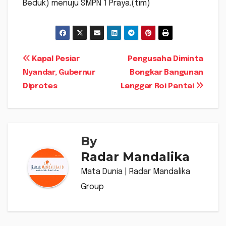
Beduk) menuju SMPN 1 Praya.(tim)
Navigasi
Kapal Pesiar
Pengusaha Diminta
Nyandar, Gubernur
Bongkar Bangunan
pos
Diprotes
Langgar Roi Pantai
By
Radar Mandalika
Mata Dunia | Radar Mandalika
Group