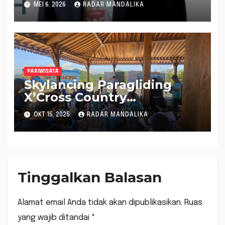
Program Pariwisata NTB
MEI 6, 2026
RADAR MANDALIKA
PARIWISATA
Skylancing Paragliding
X’Cross Country
Championship 2025,
OKT 15, 2025
RADAR MANDALIKA
Perkuat Eksistensi NTB
Sebagai Daerah Sport
Tourism
Tinggalkan Balasan
Alamat email Anda tidak akan dipublikasikan.
Ruas
yang wajib ditandai
*