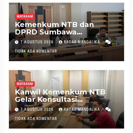
MATARAM
Kemenkum NTB dan
DPRD Sumbawa
Mantapkan Rencana
7 AGUSTUS 2026
RADAR MANDALIKA
Pembentukan 8 Raperda
TIDAK ADA KOMENTAR
Inisiatif
MATARAM
Kanwil Kemenkum NTB
Gelar Konsultasi
Penghitungan Kebutuhan
7 AGUSTUS 2026
RADAR MANDALIKA
Formasi JF Perancang
TIDAK ADA KOMENTAR
Peraturan Perundang-
undangan