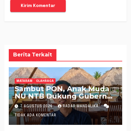
Berita Terkait
MATARAM
OLAHRAGA
Sambut PON, Anak Muda
NU NTB Dukung Gubernur
Pimpin KONI NTB
7 AGUSTUS 2026
RADAR MANDALIKA
TIDAK ADA KOMENTAR