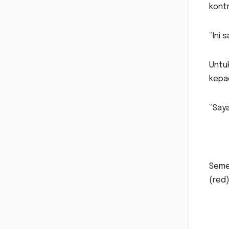
kontr
“Ini 
Untu
kepad
“Saya
Semen
(red