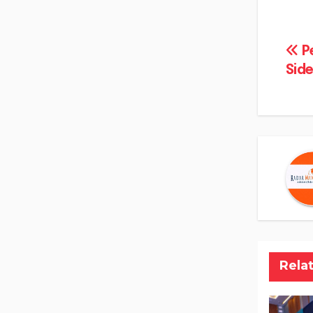
Na
Pe
Side
po
Rela