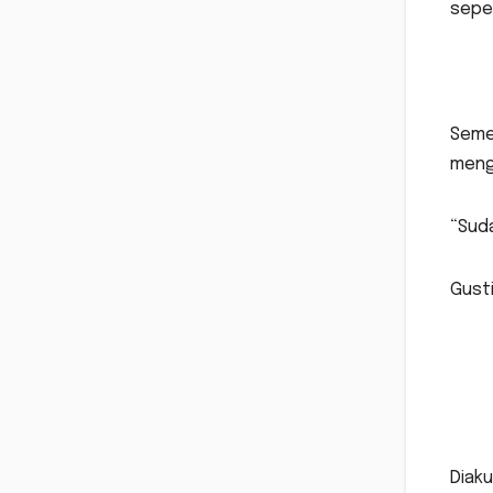
seper
Seme
menga
“Suda
Gusti
Diak