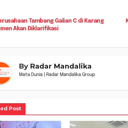
vigasi
rusahaan Tambang Galian C di Karang
men Akan Diklarifikasi
s
By
Radar Mandalika
Mata Dunia | Radar Mandalika Group
ted Post