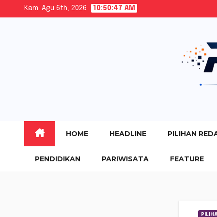
Skip
Kam. Agu 6th, 2026
10:50:48 AM
to
content
HOME
HEADLINE
PILIHAN RED
PENDIDIKAN
PARIWISATA
FEATURE
PILIH