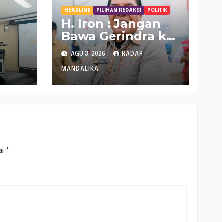
HEADLINE
PILIHAN REDAKSI
POLITIK
H. Iron : Jangan
Bawa Gerindra ke
Kasus LAZ
AGU 3, 2026
RADAR
26,
ua
MANDALIKA
ai
*