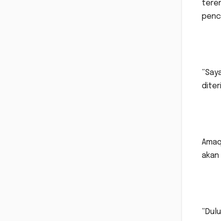
teren
penc
“Saya
diter
Amaq 
akan 
“Dulu