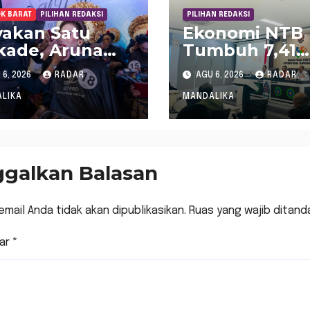
K BARAT
PILIHAN REDAKSI
PILIHAN REDAKSI
akan Satu
Ekonomi NTB
kade, Aruna
Tumbuh 7,41
ggigi Gelar
Persen pada
6, 2026
RADAR
AGU 6, 2026
RADAR
una Makeup
Triwulan II 20
ist
Tertinggi Ked
LIKA
MANDALIKA
petition 2026
Nasional
ggalkan Balasan
email Anda tidak akan dipublikasikan.
Ruas yang wajib ditand
ar
*