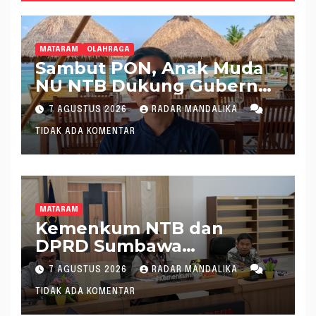
MATARAM
OLAHRAGA
Sambut PON, Anak Muda
NU NTB Dukung Gubernur
Pimpin KONI NTB
7 AGUSTUS 2026
RADAR MANDALIKA
TIDAK ADA KOMENTAR
MATARAM
Kemenkum NTB dan
DPRD Sumbawa
Mantapkan Rencana
7 AGUSTUS 2026
RADAR MANDALIKA
Pembentukan 8 Raperda
TIDAK ADA KOMENTAR
Inisiatif