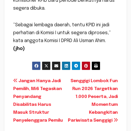
komisioner KPID baru periode berikutnya harus
segera dibuka.
“Sebagai lembaga daerah, tentu KPID ini jadi
perhatian di Komisi I untuk segera diproses,”
kata anggota Komisi I DPRD Ali Usman Ahim.
(jho)
Navigasi
Jangan Hanya Jadi
Senggigi Lombok Fun
Pemilih, Mi6 Tegaskan
Run 2026 Targetkan
pos
Penyandang
1.000 Peserta, Jadi
Disabilitas Harus
Momentum
Masuk Struktur
Kebangkitan
Penyelenggara Pemilu
Pariwisata Senggigi