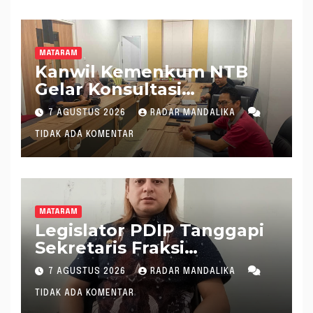
MATARAM
Kanwil Kemenkum NTB
Gelar Konsultasi
Penghitungan Kebutuhan
7 AGUSTUS 2026
RADAR MANDALIKA
Formasi JF Perancang
TIDAK ADA KOMENTAR
Peraturan Perundang-
undangan
MATARAM
Legislator PDIP Tanggapi
Sekretaris Fraksi
Demokrat : WTP Bukan
7 AGUSTUS 2026
RADAR MANDALIKA
Tameng Menolak Audit
TIDAK ADA KOMENTAR
Dana Pergeseran BTT Rp