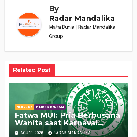
By
Radar Mandalika
Mata Dunia | Radar Mandalika
Group
Related Post
HEADLINE
PILIHAN REDAKSI
Fatwa MUI: Pria Berbusana
Wanita saat Karnaval
Agustusan Hukumnya
AGU 10, 2026
RADAR MANDALIKA