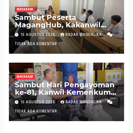
MATARAM
Sambut Peserta
MagangHub, Kakanwil
Kemenkum NTB Tekankan
10 AGUSTUS 2026
RADAR MANDALIKA
Disiplin dan Kontribusi di
TIDAK ADA KOMENTAR
Dunia Kerja
MATARAM
Sambut Hari Pengayoman
ke-81, Kanwil Kemenkum
NTB Kembali Salurkan
10 AGUSTUS 2026
RADAR MANDALIKA
Bantuan Sosial kepada
TIDAK ADA KOMENTAR
Masyarakat di Mataram