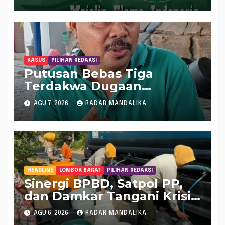
Haram
KASUS
PILIHAN REDAKSI
Putusan Bebas Tiga
Terdakwa Dugaan
Gratifikasi Dana “Siluman”
AGU 7, 2026
RADAR MANDALIKA
DPRD NTB, Najamudin
Sebut Putusan Hakim
Aneh dan Ganjil, Bakal
Lapor Hakim Tipikor
Mataram ke MA
HEADLINE
LOMBOK BARAT
PILIHAN REDAKSI
Sinergi BPBD, Satpol PP,
dan Damkar Tangani Krisis
Air Bersih di Lobar
AGU 6, 2026
RADAR MANDALIKA