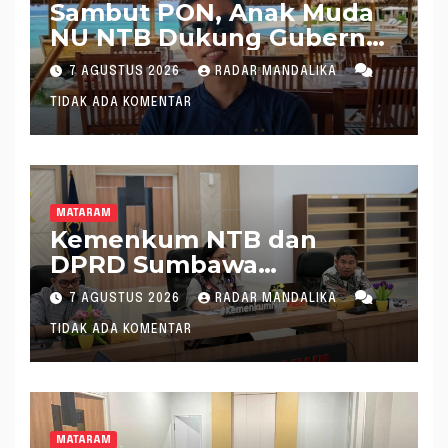
Sambut PON, Anak Muda
NU NTB Dukung Gubernur
Pimpin KONI NTB
7 AGUSTUS 2026
RADAR MANDALIKA
TIDAK ADA KOMENTAR
MATARAM
Kemenkum NTB dan
DPRD Sumbawa
Mantapkan Rencana
7 AGUSTUS 2026
RADAR MANDALIKA
Pembentukan 8 Raperda
TIDAK ADA KOMENTAR
Inisiatif
MATARAM