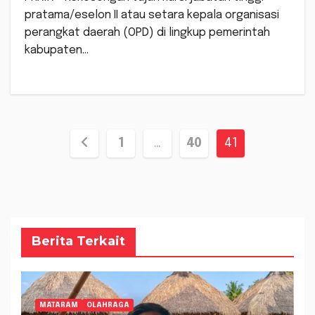
pratama/eselon II atau setara kepala organisasi
perangkat daerah (OPD) di lingkup pemerintah
kabupaten…
Paginasi
1
…
40
41
pos
Berita Terkait
MATARAM
OLAHRAGA