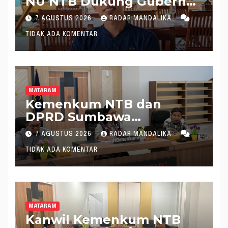
NU NTB Dukung Gubernur
Pimpin KONI NTB
7 AGUSTUS 2026
RADAR MANDALIKA
TIDAK ADA KOMENTAR
MATARAM
Kemenkum NTB dan
DPRD Sumbawa
Mantapkan Rencana
7 AGUSTUS 2026
RADAR MANDALIKA
Pembentukan 8 Raperda
TIDAK ADA KOMENTAR
Inisiatif
MATARAM
Kanwil Kemenkum NTB