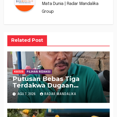
Mata Dunia | Radar Mandalika
Group
Related Post
KASUS
PILIHAN REDAKSI
Putusan Bebas Tiga
Terdakwa Dugaan
Gratifikasi Dana “Siluman”
AGU 7, 2026
RADAR MANDALIKA
DPRD NTB, Najamudin
Sebut Putusan Hakim
Aneh dan Ganjil, Bakal