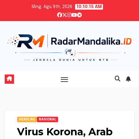
Skip
Ming. Agu 9th, 2026
10:10:16 AM
to
content
HEADLINE
NASIONAL
Virus Korona, Arab