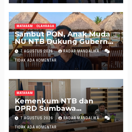
MATARAM
OLAHRAGA
Sambut PON, Anak Muda
NU NTB Dukung Gubernur
Pimpin KONI NTB
7 AGUSTUS 2026
RADAR MANDALIKA
TIDAK ADA KOMENTAR
MATARAM
Kemenkum NTB dan
DPRD Sumbawa
Mantapkan Rencana
7 AGUSTUS 2026
RADAR MANDALIKA
Pembentukan 8 Raperda
TIDAK ADA KOMENTAR
Inisiatif