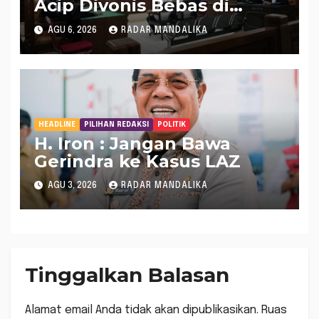
Acip Divonis Bebas di
Kasus Dugaan Gratifikasi
AGU 6, 2026
RADAR MANDALIKA
DPRD NTB, Kuasa Hukum:
Putusan Bersifat Final
HEADLINE
PILIHAN REDAKSI
POLITIK
H. Iron : Jangan Bawa
Gerindra ke Kasus LAZ
AGU 3, 2026
RADAR MANDALIKA
Tinggalkan Balasan
Alamat email Anda tidak akan dipublikasikan.
Ruas