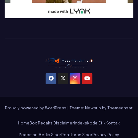
Proudly powered by WordPress
|
Theme: Newsup by
Themeansar
.
Home
Box Redaksi
Disclaimer
Indeks
Kode Etik
Kontak
Pedoman Media Siber
Peraturan Siber
Privacy Policy