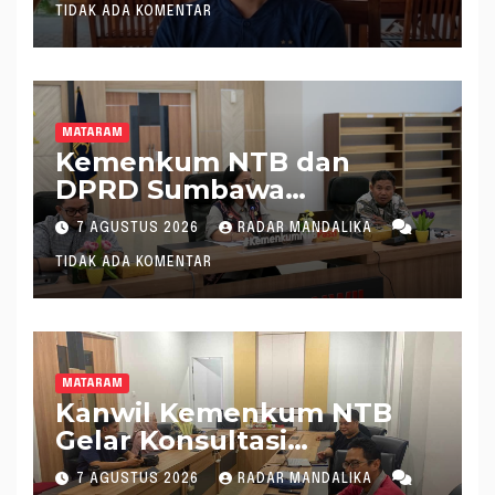
TIDAK ADA KOMENTAR
MATARAM
Kemenkum NTB dan
DPRD Sumbawa
Mantapkan Rencana
7 AGUSTUS 2026
RADAR MANDALIKA
Pembentukan 8 Raperda
TIDAK ADA KOMENTAR
Inisiatif
MATARAM
Kanwil Kemenkum NTB
Gelar Konsultasi
Penghitungan Kebutuhan
7 AGUSTUS 2026
RADAR MANDALIKA