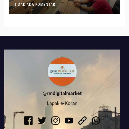
Formasi JF Perancang
TIDAK ADA KOMENTAR
Peraturan Perundang-
undangan