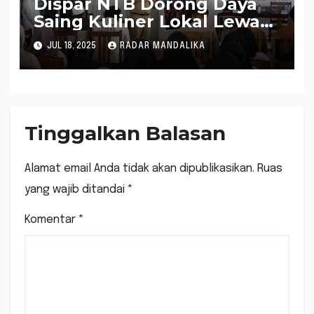
Dispar NTB Dorong Daya
Saing Kuliner Lokal Lewat
Pelatihan di Aik Berik
JUL 18, 2025
RADAR MANDALIKA
Tinggalkan Balasan
Alamat email Anda tidak akan dipublikasikan.
Ruas
yang wajib ditandai
*
Komentar
*