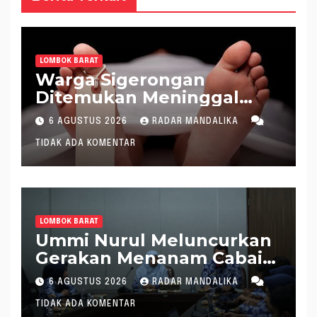
LOMBOK BARAT
Warga Sigerongan
Ditemukan Meninggal
saat Setrum Ikan di
6 AGUSTUS 2026
RADAR MANDALIKA
Sungai
TIDAK ADA KOMENTAR
LOMBOK BARAT
Ummi Nurul Meluncurkan
Gerakan Menanam Cabai
Tangani Inflasi
6 AGUSTUS 2026
RADAR MANDALIKA
TIDAK ADA KOMENTAR