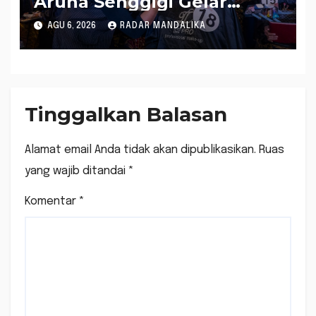
Aruna Senggigi Gelar
Aruna Makeup Artist
AGU 6, 2026
RADAR MANDALIKA
Competition 2026
Tinggalkan Balasan
Alamat email Anda tidak akan dipublikasikan.
Ruas
yang wajib ditandai
*
Komentar
*