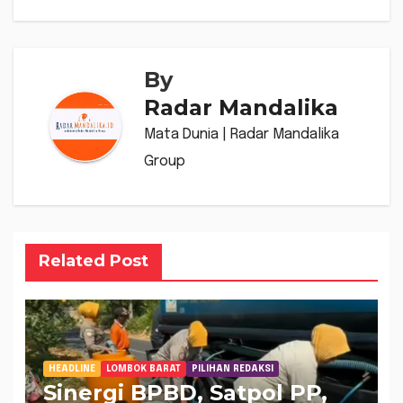
By
Radar Mandalika
Mata Dunia | Radar Mandalika
Group
Related Post
HEADLINE
LOMBOK BARAT
PILIHAN REDAKSI
Sinergi BPBD, Satpol PP,