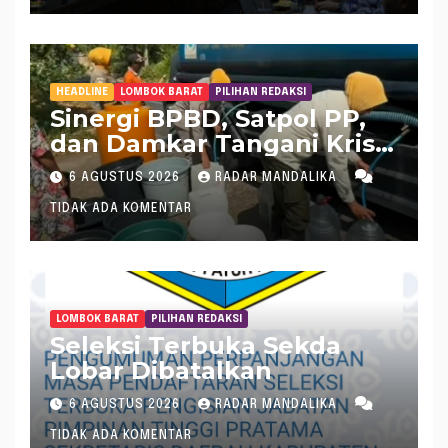
HEADLINE
LOMBOK BARAT
PILIHAN REDAKSI
Sinergi BPBD, Satpol PP,
dan Damkar Tangani Krisis
Air Bersih di Lobar
6 AGUSTUS 2026
RADAR MANDALIKA
TIDAK ADA KOMENTAR
LOMBOK BARAT
PILIHAN REDAKSI
Seleksi Terbuka Sekda
Lobar Dibatalkan
6 AGUSTUS 2026
RADAR MANDALIKA
TIDAK ADA KOMENTAR