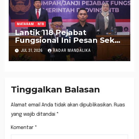
undangan
MATARAM
NTB
Lantik 118 Pejabat
Fungsional Ini Pesan Sekda
Abul Chair
JUL 31, 2026
RADAR MANDALIKA
Tinggalkan Balasan
Alamat email Anda tidak akan dipublikasikan.
Ruas
yang wajib ditandai
*
Komentar
*