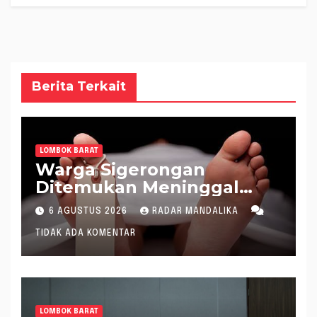
Berita Terkait
LOMBOK BARAT
Warga Sigerongan
Ditemukan Meninggal
saat Setrum Ikan di
6 AGUSTUS 2026
RADAR MANDALIKA
Sungai
TIDAK ADA KOMENTAR
LOMBOK BARAT