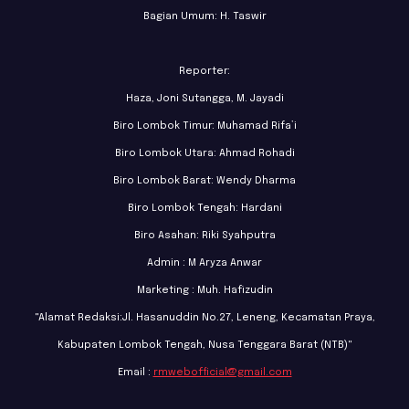
Bagian Umum: H. Taswir
Reporter:
Haza, Joni Sutangga, M. Jayadi
Biro Lombok Timur: Muhamad Rifa’i
Biro Lombok Utara: Ahmad Rohadi
Biro Lombok Barat: Wendy Dharma
Biro Lombok Tengah: Hardani
Biro Asahan: Riki Syahputra
Admin : M Aryza Anwar
Marketing : Muh. Hafizudin
"Alamat Redaksi:Jl. Hasanuddin No.27, Leneng, Kecamatan Praya,
Kabupaten Lombok Tengah, Nusa Tenggara Barat (NTB)"
Email :
rmwebofficial@gmail.com