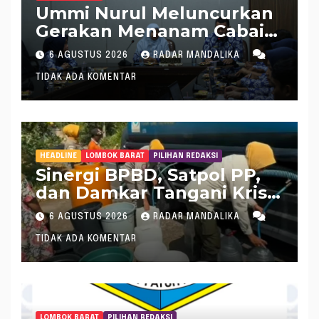
Ummi Nurul Meluncurkan
Gerakan Menanam Cabai
Tangani Inflasi
6 AGUSTUS 2026
RADAR MANDALIKA
TIDAK ADA KOMENTAR
HEADLINE
LOMBOK BARAT
PILIHAN REDAKSI
Sinergi BPBD, Satpol PP,
dan Damkar Tangani Krisis
Air Bersih di Lobar
6 AGUSTUS 2026
RADAR MANDALIKA
TIDAK ADA KOMENTAR
LOMBOK BARAT
PILIHAN REDAKSI