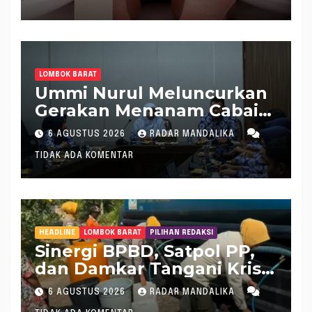
LOMBOK BARAT
Ummi Nurul Meluncurkan
Gerakan Menanam Cabai
Tangani Inflasi
6 AGUSTUS 2026
RADAR MANDALIKA
TIDAK ADA KOMENTAR
HEADLINE
LOMBOK BARAT
PILIHAN REDAKSI
Sinergi BPBD, Satpol PP,
dan Damkar Tangani Krisis
Air Bersih di Lobar
6 AGUSTUS 2026
RADAR MANDALIKA