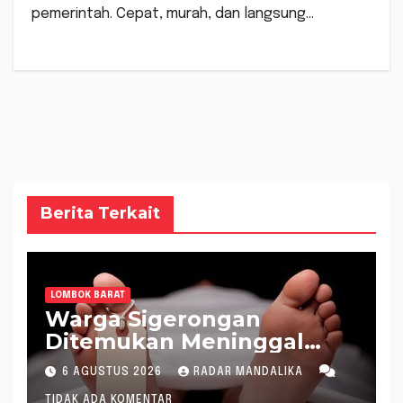
pemerintah. Cepat, murah, dan langsung…
Berita Terkait
LOMBOK BARAT
Warga Sigerongan
Ditemukan Meninggal
saat Setrum Ikan di
6 AGUSTUS 2026
RADAR MANDALIKA
Sungai
TIDAK ADA KOMENTAR