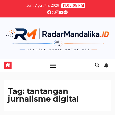
Skip
Jum. Agu 7th, 2026
11:05:06 PM
to
content
Tag:
tantangan
jurnalisme digital