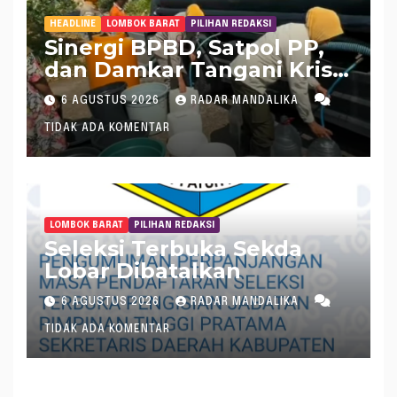
HEADLINE
LOMBOK BARAT
PILIHAN REDAKSI
Sinergi BPBD, Satpol PP,
dan Damkar Tangani Krisis
Air Bersih di Lobar
6 AGUSTUS 2026
RADAR MANDALIKA
TIDAK ADA KOMENTAR
LOMBOK BARAT
PILIHAN REDAKSI
Seleksi Terbuka Sekda
Lobar Dibatalkan
6 AGUSTUS 2026
RADAR MANDALIKA
TIDAK ADA KOMENTAR