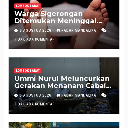
LOMBOK BARAT
Warga Sigerongan
Ditemukan Meninggal
saat Setrum Ikan di
6 AGUSTUS 2026
RADAR MANDALIKA
Sungai
TIDAK ADA KOMENTAR
LOMBOK BARAT
Ummi Nurul Meluncurkan
Gerakan Menanam Cabai
Tangani Inflasi
6 AGUSTUS 2026
RADAR MANDALIKA
TIDAK ADA KOMENTAR