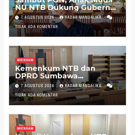
NU NTB Dukung Gubernur
Pimpin KONI NTB
7 AGUSTUS 2026
RADAR MANDALIKA
TIDAK ADA KOMENTAR
MATARAM
Kemenkum NTB dan
DPRD Sumbawa
Mantapkan Rencana
7 AGUSTUS 2026
RADAR MANDALIKA
Pembentukan 8 Raperda
TIDAK ADA KOMENTAR
Inisiatif
MATARAM