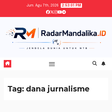
Skip
Jum. Agu 7th, 2026
2:53:02 PM
to
content
Tag:
dana jurnalisme