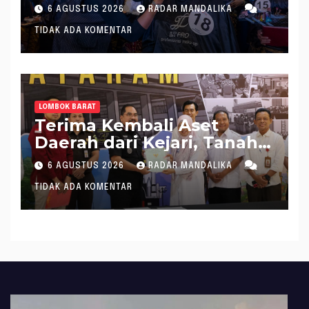
Aruna Makeup Artist
6 AGUSTUS 2026
RADAR MANDALIKA
Competition 2026
TIDAK ADA KOMENTAR
LOMBOK BARAT
Terima Kembali Aset
Daerah dari Kejari, Tanah
Pecatu Bagek Polak Siap
6 AGUSTUS 2026
RADAR MANDALIKA
Disewakan
TIDAK ADA KOMENTAR