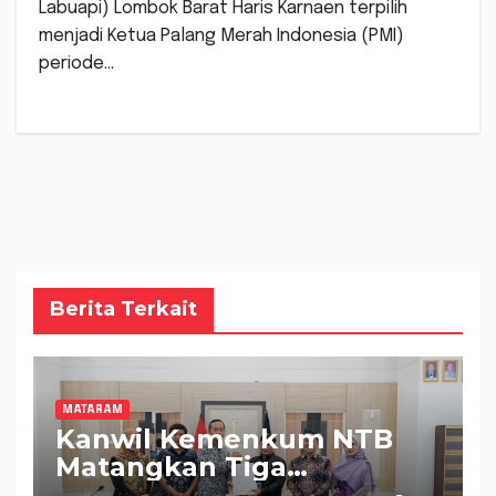
Labuapi) Lombok Barat Haris Karnaen terpilih
menjadi Ketua Palang Merah Indonesia (PMI)
periode…
Berita Terkait
MATARAM
Kanwil Kemenkum NTB
Matangkan Tiga
Rancangan Perbup