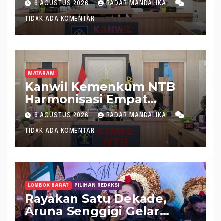
6 AGUSTUS 2026
RADAR MANDALIKA
Sumbawa Barat melalui
TIDAK ADA KOMENTAR
Harmonisasi Regulasi
MATARAM
Kanwil Kemenkum NTB
Harmonisasi Empat
Rapergub untuk Perkuat
6 AGUSTUS 2026
RADAR MANDALIKA
Kepastian Hukum di NTB
TIDAK ADA KOMENTAR
LOMBOK BARAT
PILIHAN REDAKSI
Rayakan Satu Dekade,
Aruna Senggigi Gelar