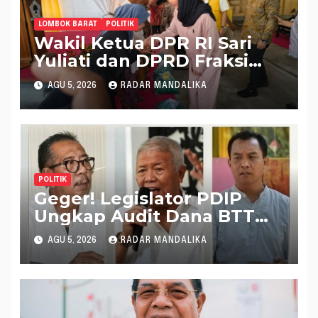
LOMBOK BARAT
POLITIK
Wakil Ketua DPR RI Sari
Yuliati dan DPRD Fraksi
Golkar Kolaborasi
AGU 5, 2026
RADAR MANDALIKA
Alokasikan Ratusan Unit
Bantuan RTLH
POLITIK
Geger! Legislator PDIP
Ungkap Audit Dana BTT
Rp 484 Miliar di APBD NTB
AGU 5, 2026
RADAR MANDALIKA
2025 Tak Muncul di LHP
BPK