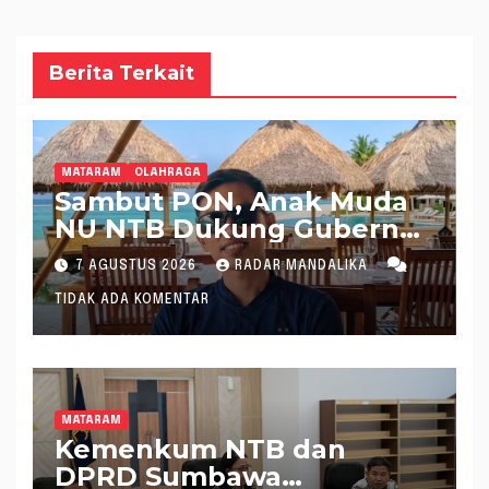
Berita Terkait
MATARAM
OLAHRAGA
Sambut PON, Anak Muda
NU NTB Dukung Gubernur
Pimpin KONI NTB
7 AGUSTUS 2026
RADAR MANDALIKA
TIDAK ADA KOMENTAR
MATARAM
Kemenkum NTB dan
DPRD Sumbawa