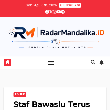
Skip
Sab. Agu 8th, 2026
6:00:44 AM
to
content
POLITIK
Staf Bawaslu Terus