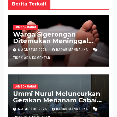
Berita Terkait
LOMBOK BARAT
Warga Sigerongan
Ditemukan Meninggal
saat Setrum Ikan di
6 AGUSTUS 2026
RADAR MANDALIKA
Sungai
TIDAK ADA KOMENTAR
LOMBOK BARAT
Ummi Nurul Meluncurkan
Gerakan Menanam Cabai
Tangani Inflasi
6 AGUSTUS 2026
RADAR MANDALIKA