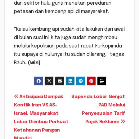
dari sektor hulu guna menekan peredaran
petasan dan kembang api di masyarakat.
“Kalau kembang api sudah kita lakukan dari awal
di bulan suci ini. Kita juga sudah menghimbau
melalui kepolisian pada saat rapat Forkopimda
itu supaya di hulunya itu sudah dilarang,” tegas
Rauh
. (win)
Navigasi
Antisipasi Dampak
Bapenda Lobar Genjot
Konflik Iran VS AS-
PAD Melalui
pos
Israel, Masyarakat
Penyesuaian Tarif
Lobar Diimbau Perkuat
Pajak Reklame
Ketahanan Pangan
Mandiri