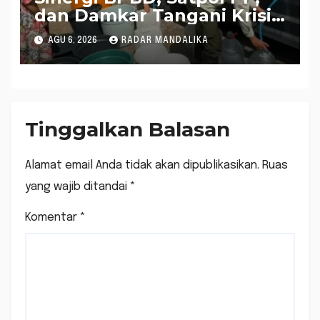
dan Damkar Tangani Krisis
Air Bersih di Lobar
AGU 6, 2026
RADAR MANDALIKA
Tinggalkan Balasan
Alamat email Anda tidak akan dipublikasikan.
Ruas
yang wajib ditandai
*
Komentar
*