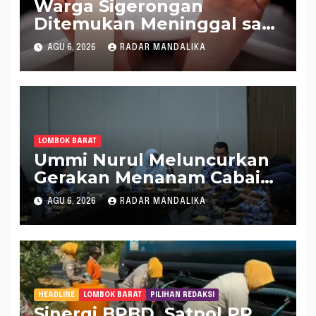
Warga Sigerongan
Ditemukan Meninggal saat
Setrum Ikan di Sungai
AGU 6, 2026
RADAR MANDALIKA
LOMBOK BARAT
Ummi Nurul Meluncurkan
Gerakan Menanam Cabai
Tangani Inflasi
AGU 6, 2026
RADAR MANDALIKA
HEADLINE
LOMBOK BARAT
PILIHAN REDAKSI
Sinergi BPBD, Satpol PP,