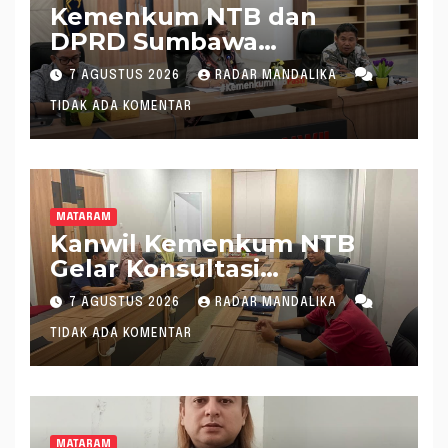
Kemenkum NTB dan
DPRD Sumbawa
Mantapkan Rencana
7 AGUSTUS 2026
RADAR MANDALIKA
Pembentukan 8 Raperda
TIDAK ADA KOMENTAR
Inisiatif
MATARAM
Kanwil Kemenkum NTB
Gelar Konsultasi
Penghitungan Kebutuhan
7 AGUSTUS 2026
RADAR MANDALIKA
Formasi JF Perancang
TIDAK ADA KOMENTAR
Peraturan Perundang-
undangan
MATARAM