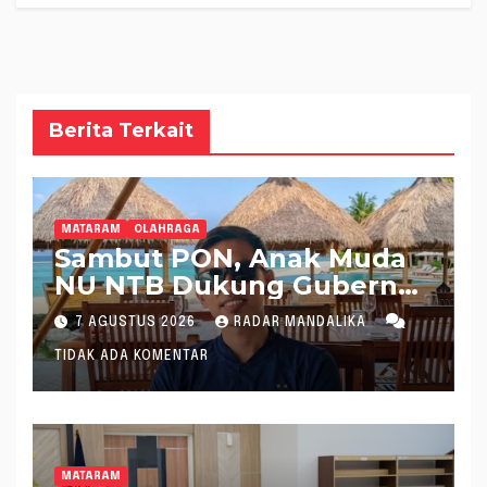
Berita Terkait
MATARAM
OLAHRAGA
Sambut PON, Anak Muda
NU NTB Dukung Gubernur
Pimpin KONI NTB
7 AGUSTUS 2026
RADAR MANDALIKA
TIDAK ADA KOMENTAR
MATARAM