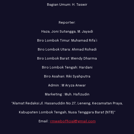
Bagian Umum: H. Taswir
Reporter:
Haza, Joni Sutangga, M. Jayadi
Biro Lombok Timur: Muhamad Rifa’i
Biro Lombok Utara: Ahmad Rohadi
Biro Lombok Barat: Wendy Dharma
Biro Lombok Tengah: Hardani
Biro Asahan: Riki Syahputra
Admin : M Aryza Anwar
Marketing : Muh. Hafizudin
"Alamat Redaksi:Jl. Hasanuddin No.27, Leneng, Kecamatan Praya,
Kabupaten Lombok Tengah, Nusa Tenggara Barat (NTB)"
Email :
rmwebofficial@gmail.com