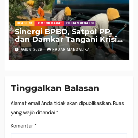
HEADLINE
LOMBOK BARAT
PILIHAN REDAKSI
Sinergi BPBD, Satpol PP,
dan Damkar Tangani Krisis
Air Bersih di Lobar
AGU 6, 2026
RADAR MANDALIKA
Tinggalkan Balasan
Alamat email Anda tidak akan dipublikasikan.
Ruas
yang wajib ditandai
*
Komentar
*