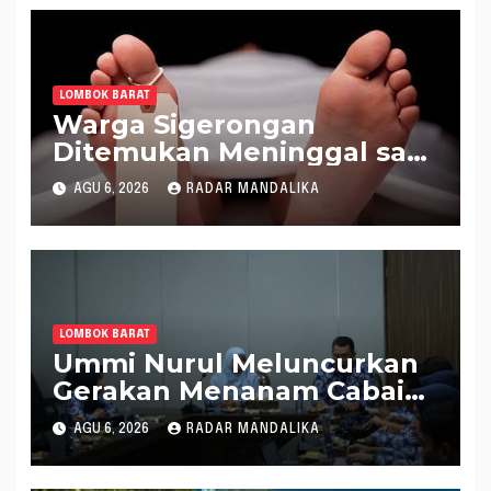
LOMBOK BARAT
Warga Sigerongan
Ditemukan Meninggal saat
Setrum Ikan di Sungai
AGU 6, 2026
RADAR MANDALIKA
LOMBOK BARAT
Ummi Nurul Meluncurkan
Gerakan Menanam Cabai
Tangani Inflasi
AGU 6, 2026
RADAR MANDALIKA