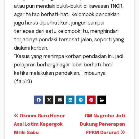
atau pun mendaki bukit-bukit di kawasan TNGR,
agar tetap berhati-hati. Kelompok pendakian
juga harus diperhatikan, jangan sampai
terlepas dari satu kelompok itu, menghindari
terjadinya pendaki tersesat jalan, seperti yang
dialami korban.
“Kasus yang menimpa korban pendakian ini, jadi
pelajaran berharga agar lebih berhati-hati
ketika melakukan pendakian,” imbaunya.
(fa’i/r3)
Navigasi
Oknum Guru Honor
GM Nugroho Jati
Asal Lotim Kepergok
Dukung Penerapan
pos
Miliki Sabu
PPKM Darurat