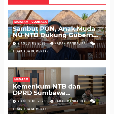
MATARAM
OLAHRAGA
Sambut PON, Anak Muda
NU NTB Dukung Gubernur
Pimpin KONI NTB
7 AGUSTUS 2026
RADAR MANDALIKA
TIDAK ADA KOMENTAR
MATARAM
Kemenkum NTB dan
DPRD Sumbawa
Mantapkan Rencana
7 AGUSTUS 2026
RADAR MANDALIKA
Pembentukan 8 Raperda
TIDAK ADA KOMENTAR
Inisiatif