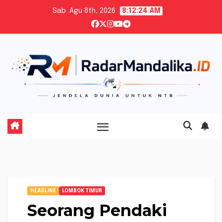
Skip
Sab. Agu 8th, 2026
8:12:25 AM
to
content
HEADLINE
LOMBOK TIMUR
Seorang Pendaki