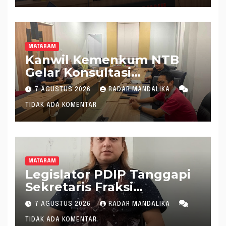
MATARAM
Kanwil Kemenkum NTB
Gelar Konsultasi
Penghitungan Kebutuhan
7 AGUSTUS 2026
RADAR MANDALIKA
Formasi JF Perancang
TIDAK ADA KOMENTAR
Peraturan Perundang-
undangan
MATARAM
Legislator PDIP Tanggapi
Sekretaris Fraksi
Demokrat : WTP Bukan
7 AGUSTUS 2026
RADAR MANDALIKA
Tameng Menolak Audit
TIDAK ADA KOMENTAR
Dana Pergeseran BTT Rp