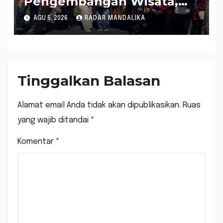
Pengembangan Wisata,
Mahasiswa KKN PMD
AGU 5, 2026
RADAR MANDALIKA
Universitas Mataram
Bangun Spot Foto di
Pantai Maik Anyir
Kelurahan Ijobalit
Tinggalkan Balasan
Alamat email Anda tidak akan dipublikasikan.
Ruas
yang wajib ditandai
*
Komentar
*