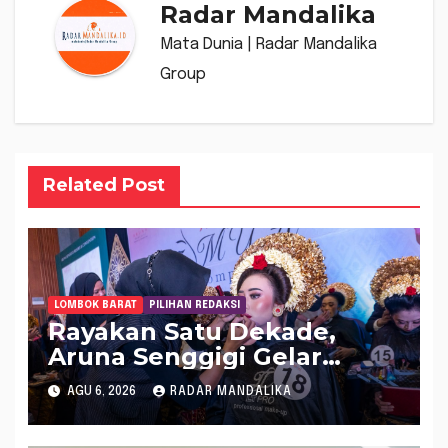
Radar Mandalika
Mata Dunia | Radar Mandalika
Group
Related Post
LOMBOK BARAT
PILIHAN REDAKSI
Rayakan Satu Dekade,
Aruna Senggigi Gelar
Aruna Makeup Artist
AGU 6, 2026
RADAR MANDALIKA
Competition 2026