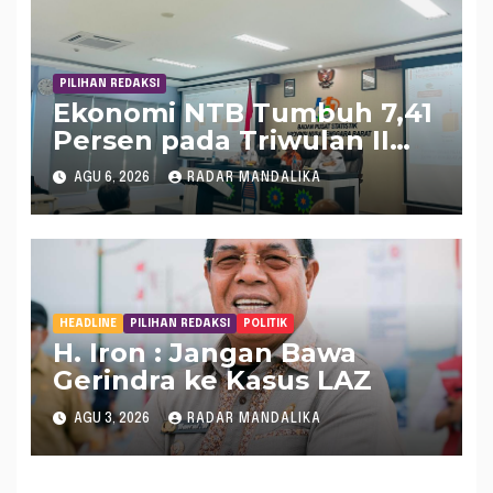
PILIHAN REDAKSI
Ekonomi NTB Tumbuh 7,41
Persen pada Triwulan II
2026, Tertinggi Kedua
AGU 6, 2026
RADAR MANDALIKA
Nasional
HEADLINE
PILIHAN REDAKSI
POLITIK
H. Iron : Jangan Bawa
Gerindra ke Kasus LAZ
AGU 3, 2026
RADAR MANDALIKA