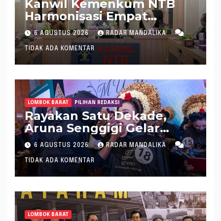
Kanwil Kemenkum NTB
Harmonisasi Empat
Rapergub untuk Perkuat
6 AGUSTUS 2026
RADAR MANDALIKA
Kepastian Hukum di NTB
TIDAK ADA KOMENTAR
LOMBOK BARAT
PILIHAN REDAKSI
Rayakan Satu Dekade,
Aruna Senggigi Gelar
Aruna Makeup Artist
6 AGUSTUS 2026
RADAR MANDALIKA
Competition 2026
TIDAK ADA KOMENTAR
LOMBOK BARAT