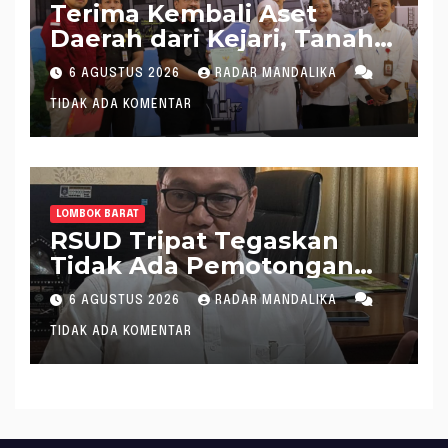
Terima Kembali Aset
Daerah dari Kejari, Tanah
Pecatu Bagek Polak Siap
6 AGUSTUS 2026
RADAR MANDALIKA
Disewakan
TIDAK ADA KOMENTAR
LOMBOK BARAT
RSUD Tripat Tegaskan
Tidak Ada Pemotongan
Jaspel Sepihak
6 AGUSTUS 2026
RADAR MANDALIKA
TIDAK ADA KOMENTAR