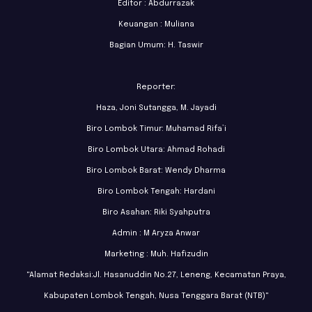
Editor : Abdurrazak
Keuangan : Muliana
Bagian Umum: H. Taswir
Reporter:
Haza, Joni Sutangga, M. Jayadi
Biro Lombok Timur: Muhamad Rifa’i
Biro Lombok Utara: Ahmad Rohadi
Biro Lombok Barat: Wendy Dharma
Biro Lombok Tengah: Hardani
Biro Asahan: Riki Syahputra
Admin : M Aryza Anwar
Marketing : Muh. Hafizudin
"Alamat Redaksi:Jl. Hasanuddin No.27, Leneng, Kecamatan Praya,
Kabupaten Lombok Tengah, Nusa Tenggara Barat (NTB)"