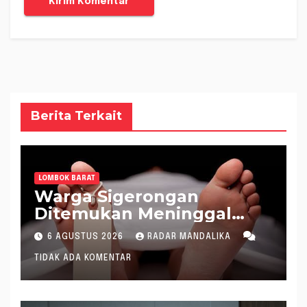
Berita Terkait
LOMBOK BARAT
Warga Sigerongan
Ditemukan Meninggal
saat Setrum Ikan di
6 AGUSTUS 2026
RADAR MANDALIKA
Sungai
TIDAK ADA KOMENTAR