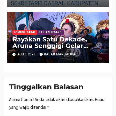
LOMBOK BARAT
PILIHAN REDAKSI
Rayakan Satu Dekade,
Aruna Senggigi Gelar
Aruna Makeup Artist
AGU 6, 2026
RADAR MANDALIKA
Competition 2026
Tinggalkan Balasan
Alamat email Anda tidak akan dipublikasikan.
Ruas
yang wajib ditandai
*