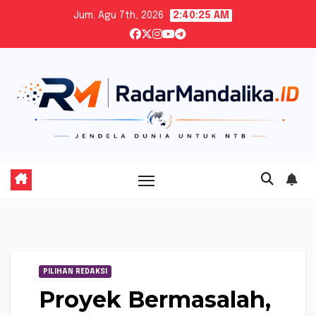
Skip
Jum. Agu 7th, 2026
2:40:26 AM
to
content
PILIHAN REDAKSI
Proyek Bermasalah,