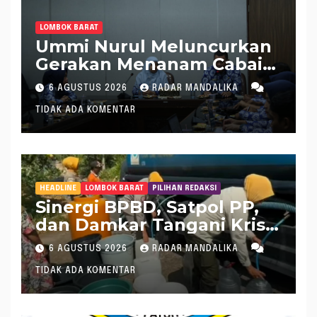
LOMBOK BARAT
Ummi Nurul Meluncurkan
Gerakan Menanam Cabai
Tangani Inflasi
6 AGUSTUS 2026
RADAR MANDALIKA
TIDAK ADA KOMENTAR
HEADLINE
LOMBOK BARAT
PILIHAN REDAKSI
Sinergi BPBD, Satpol PP,
dan Damkar Tangani Krisis
Air Bersih di Lobar
6 AGUSTUS 2026
RADAR MANDALIKA
TIDAK ADA KOMENTAR