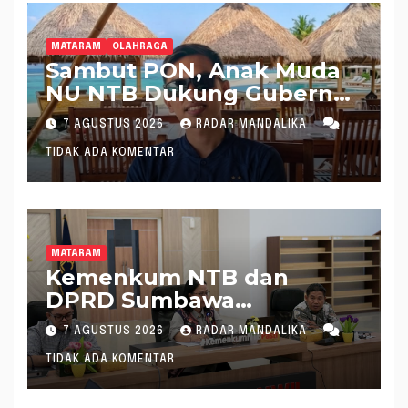
MATARAM
OLAHRAGA
Sambut PON, Anak Muda
NU NTB Dukung Gubernur
Pimpin KONI NTB
7 AGUSTUS 2026
RADAR MANDALIKA
TIDAK ADA KOMENTAR
MATARAM
Kemenkum NTB dan
DPRD Sumbawa
Mantapkan Rencana
7 AGUSTUS 2026
RADAR MANDALIKA
Pembentukan 8 Raperda
TIDAK ADA KOMENTAR
Inisiatif