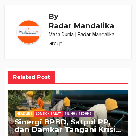
By
Radar Mandalika
Mata Dunia | Radar Mandalika
Group
Related Post
HEADLINE
LOMBOK BARAT
PILIHAN REDAKSI
Sinergi BPBD, Satpol PP,
dan Damkar Tangani Krisis