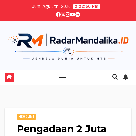
Skip
Jum. Agu 7th, 2026
2:22:57 PM
to
content
HEADLINE
Pengadaan 2 Juta