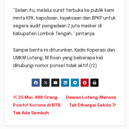
“Selain itu, melalui surat terbuka ke publik kami
minta KPK, kapolisian, kejaksaan dan BPKP untuk
segera audit pengadaan 2 juta masker di
Kabupaten Lombok Tengah,” pintanya.
Sampai berita ini diturunkan, Kadis Koperasi dan
UMKM Loteng, M Ihsan yang beberapa kali
dihubungi nomor ponsel tidak aktif.(r2)
Navigasi
25 Mei, 488 Orang
Dewan Loteng Merasa
Positif Korona di NTB,
Tak Dihargai Sekda
pos
Tak Ada Sembuh