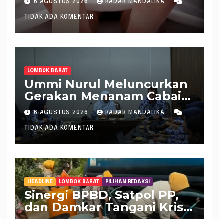
6 AGUSTUS 2026
RADAR MANDALIKA
Sungai
TIDAK ADA KOMENTAR
LOMBOK BARAT
Ummi Nurul Meluncurkan
Gerakan Menanam Cabai
Tangani Inflasi
6 AGUSTUS 2026
RADAR MANDALIKA
TIDAK ADA KOMENTAR
HEADLINE
LOMBOK BARAT
PILIHAN REDAKSI
Sinergi BPBD, Satpol PP,
dan Damkar Tangani Krisis