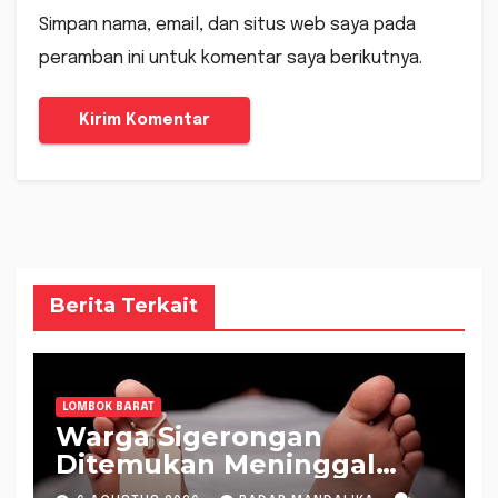
Simpan nama, email, dan situs web saya pada
peramban ini untuk komentar saya berikutnya.
Berita Terkait
LOMBOK BARAT
Warga Sigerongan
Ditemukan Meninggal
saat Setrum Ikan di