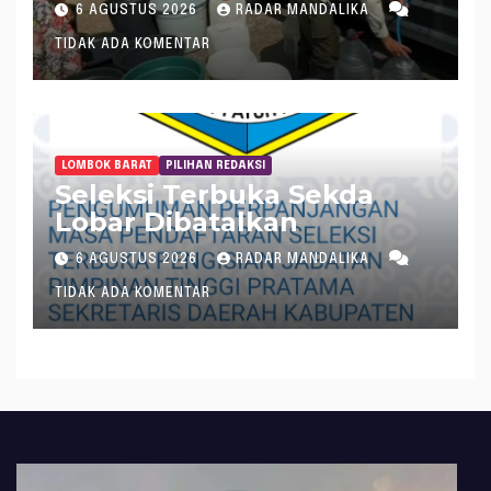
Air Bersih di Lobar
6 AGUSTUS 2026
RADAR MANDALIKA
TIDAK ADA KOMENTAR
LOMBOK BARAT
PILIHAN REDAKSI
Seleksi Terbuka Sekda
Lobar Dibatalkan
6 AGUSTUS 2026
RADAR MANDALIKA
TIDAK ADA KOMENTAR