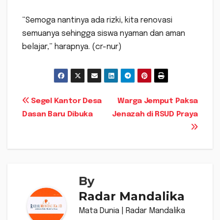
“Semoga nantinya ada rizki, kita renovasi
semuanya sehingga siswa nyaman dan aman
belajar,” harapnya. (cr-nur)
Navigasi
Segel Kantor Desa
Warga Jemput Paksa
Dasan Baru Dibuka
Jenazah di RSUD Praya
pos
By
Radar Mandalika
Mata Dunia | Radar Mandalika