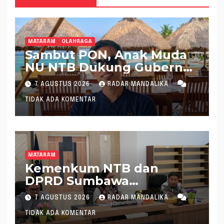
MATARAM
OLAHRAGA
Sambut PON, Anak Muda
NU NTB Dukung Gubernur
Pimpin KONI NTB
7 AGUSTUS 2026
RADAR MANDALIKA
TIDAK ADA KOMENTAR
MATARAM
Kemenkum NTB dan
DPRD Sumbawa
Mantapkan Rencana
7 AGUSTUS 2026
RADAR MANDALIKA
Pembentukan 8 Raperda
TIDAK ADA KOMENTAR
Inisiatif