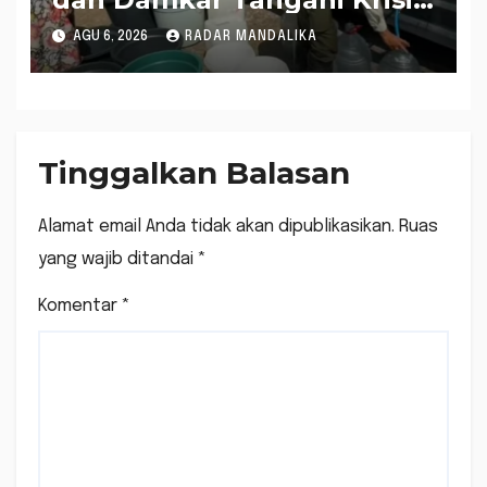
Air Bersih di Lobar
AGU 6, 2026
RADAR MANDALIKA
Tinggalkan Balasan
Alamat email Anda tidak akan dipublikasikan.
Ruas
yang wajib ditandai
*
Komentar
*