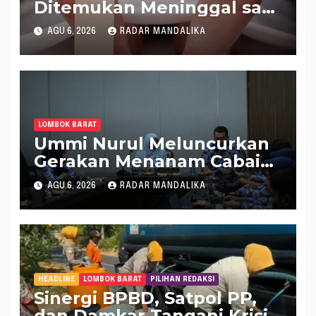
Ditemukan Meninggal saat
Setrum Ikan di Sungai
AGU 6, 2026
RADAR MANDALIKA
LOMBOK BARAT
Ummi Nurul Meluncurkan
Gerakan Menanam Cabai
Tangani Inflasi
AGU 6, 2026
RADAR MANDALIKA
HEADLINE
LOMBOK BARAT
PILIHAN REDAKSI
Sinergi BPBD, Satpol PP,
dan Damkar Tangani Krisis