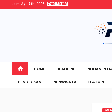
Skip
Jum. Agu 7th, 2026
7:09:40 AM
to
content
HOME
HEADLINE
PILIHAN RED
PENDIDIKAN
PARIWISATA
FEATURE
LOMB