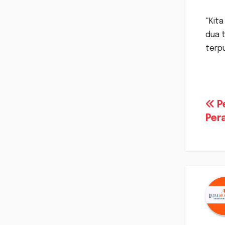
“Kita
dua 
terpu
Na
Pe
Per
po