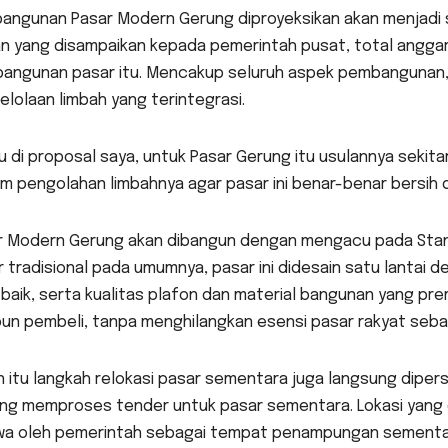
angunan Pasar Modern Gerung diproyeksikan akan menjadi s
n yang disampaikan kepada pemerintah pusat, total anggara
angunan pasar itu. Mencakup seluruh aspek pembangunan, m
lolaan limbah yang terintegrasi.
u di proposal saya, untuk Pasar Gerung itu usulannya sekita
m pengolahan limbahnya agar pasar ini benar-benar bersih 
r Modern Gerung akan dibangun dengan mengacu pada Stand
 tradisional pada umumnya, pasar ini didesain satu lantai d
 baik, serta kualitas plafon dan material bangunan yang 
un pembeli, tanpa menghilangkan esensi pasar rakyat seba
n itu langkah relokasi pasar sementara juga langsung dipe
ng memproses tender untuk pasar sementara. Lokasi yang di
wa oleh pemerintah sebagai tempat penampungan sementar