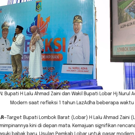
: Bupati H Lalu Ahmad Zaini dan Wakil Bupati Lobar Hj Nur
Modern saat refleksi 1 tahun LazAdha beberapa waktu
AR
—Target Bupati Lombok Barat (Lobar) H Lalu Ahmad Zaini (
mimpinannya kini di depan mata. Kemajuan signifikan renca
suki babak baru. Usulan Pemkab Lobar untuk pasar modern i