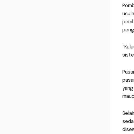
Pemb
usula
pemb
penge
“Kala
siste
Pasa
pasar
yang
maup
Selai
seda
dise