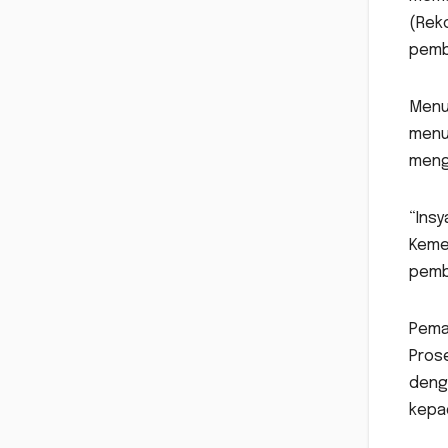
(Rek
pemba
Menur
menu
meng
“Insy
Kemen
pemba
Pema
Prose
deng
kepa