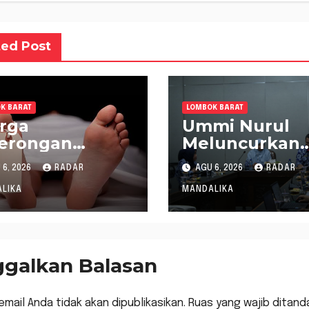
ted Post
K BARAT
LOMBOK BARAT
rga
Ummi Nurul
gerongan
Meluncurkan
temukan
Gerakan
6, 2026
RADAR
AGU 6, 2026
RADAR
inggal saat
Menanam Cab
rum Ikan di
Tangani Inflas
LIKA
MANDALIKA
ngai
ggalkan Balasan
email Anda tidak akan dipublikasikan.
Ruas yang wajib ditand