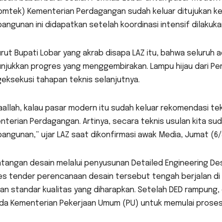
omtek) Kementerian Perdagangan sudah keluar ditujukan k
ngunan ini didapatkan setelah koordinasi intensif dilakuk
ut Bupati Lobar yang akrab disapa LAZ itu, bahwa seluruh ad
njukkan progres yang menggembirakan. Lampu hijau dari Pe
eksekusi tahapan teknis selanjutnya.
aallah, kalau pasar modern itu sudah keluar rekomendasi tek
terian Perdagangan. Artinya, secara teknis usulan kita sud
ngunan,” ujar LAZ saat dikonfirmasi awak Media, Jumat (6/
tangan desain melalui penyusunan Detailed Engineering Des
s tender perencanaan desain tersebut tengah berjalan di t
an standar kualitas yang diharapkan. Setelah DED rampung
da Kementerian Pekerjaan Umum (PU) untuk memulai proses k