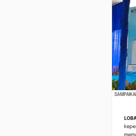
SAMPAIKAN
LOB
kepe
mema