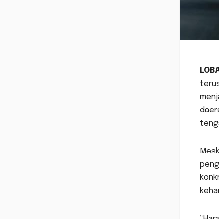
LOB
terus
menj
daera
tenga
Meski
peng
konk
keha
“Hara