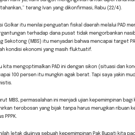
tahankan,” terang Ivan yang dikonfirmasi, Rabu (22/4).
isi Golkar itu menilai penguatan fiskal daerah melalui PAD me
rgantungan terhadap dana pusat tidak mengorbankan nasib 
ng Sekotong (MBS) itu menyadari bahwa mencapai target PA
h kondisi ekonomi yang masih fluktuatif.
u kita mengoptimalkan PAD ini dengan sikon (situasi dan kon
apai 100 persen itu mungkin agak berat. Tapi saya yakin m
istis.
ut MBS, permasalahan ini menjadi ujian kepemimpinan bagi
hirkan terobosan yang bijak tanpa harus merugikan ribuan
us PPPK.
inilah letak diujinya sebuah kepemimpinan Pak Bupati kita p