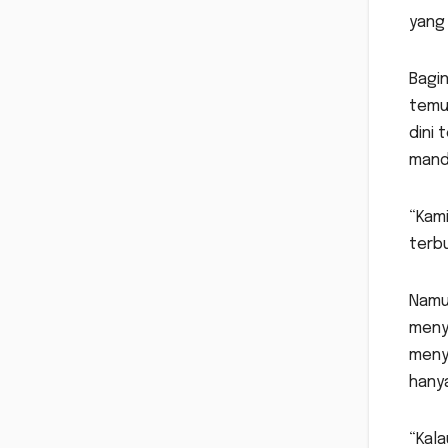
yang 
Bagin
temu 
dini 
mand
“Kam
terbu
Namu
menya
menye
hanya
“Kala