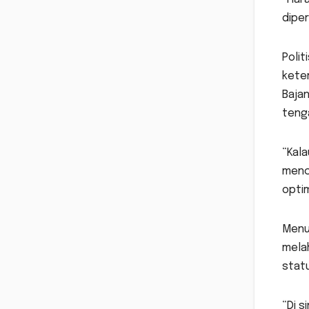
diper
Polit
kete
Baja
tenga
“Kala
menc
optim
Menur
mela
stat
“Di s