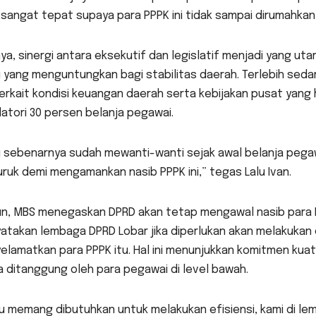
sangat tepat supaya para PPPK ini tidak sampai dirumahkan
ya, sinergi antara eksekutif dan legislatif menjadi yang ut
yang menguntungkan bagi stabilitas daerah. Terlebih sedar
terkait kondisi keuangan daerah serta kebijakan pusat yang
atori 30 persen belanja pegawai.
i sebenarnya sudah mewanti-wanti sejak awal belanja pegaw
ruk demi mengamankan nasib PPPK ini,” tegas Lalu Ivan.
n, MBS menegaskan DPRD akan tetap mengawal nasib para PPP
takan lembaga DPRD Lobar jika diperlukan akan melakukan e
lamatkan para PPPK itu. Hal ini menunjukkan komitmen kuat
 ditanggung oleh para pegawai di level bawah.
u memang dibutuhkan untuk melakukan efisiensi, kami di le