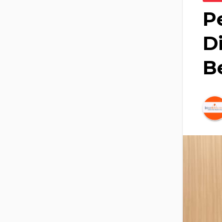
P
D
B