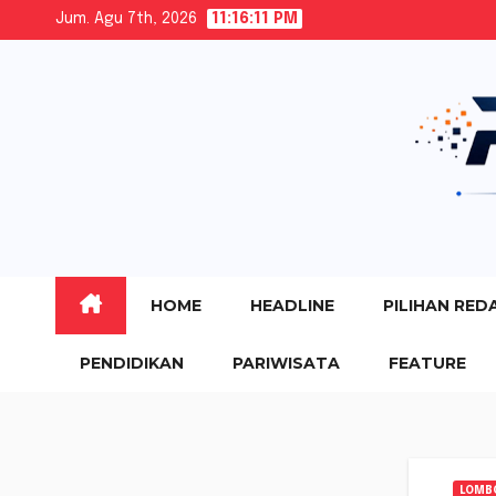
Skip
Jum. Agu 7th, 2026
11:16:12 PM
to
content
HOME
HEADLINE
PILIHAN RED
PENDIDIKAN
PARIWISATA
FEATURE
LOMB