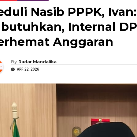
eduli Nasib PPPK, Ivan:
ibutuhkan, Internal D
erhemat Anggaran
By
Radar Mandalika
APR 22, 2026