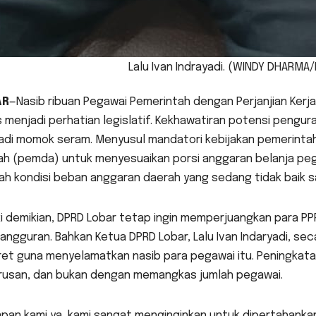
Lalu Ivan Indrayadi. (WINDY DHARM
AR
—Nasib ribuan Pegawai Pemerintah dengan Perjanjian Kerj
 menjadi perhatian legislatif. Kekhawatiran potensi pengu
adi momok seram. Menyusul mandatori kebijakan pemerintah
h (pemda) untuk menyesuaikan porsi anggaran belanja pega
h kondisi beban anggaran daerah yang sedang tidak baik saa
 demikian, DPRD Lobar tetap ingin memperjuangkan para PPP
angguran. Bahkan Ketua DPRD Lobar, Lalu Ivan Indaryadi, s
ret guna menyelamatkan nasib para pegawai itu. Peningkata
rusan, dan bukan dengan memangkas jumlah pegawai.
pan kami ya, kami sangat menginginkan untuk dipertahankan 