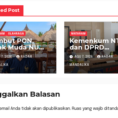
ted Post
RAM
OLAHRAGA
MATARAM
mbut PON,
Kemenkum N
ak Muda NU
dan DPRD
B Dukung
Sumbawa
7, 2026
RADAR
AGU 7, 2026
RADAR
bernur Pimpin
Mantapkan
NI NTB
Rencana
LIKA
MANDALIKA
Pembentukan
Raperda Inisia
ggalkan Balasan
email Anda tidak akan dipublikasikan.
Ruas yang wajib ditand