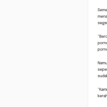
Semen
menan
sege
“Ber
porn
porn
Namun
seper
suda
“Kami
kerah