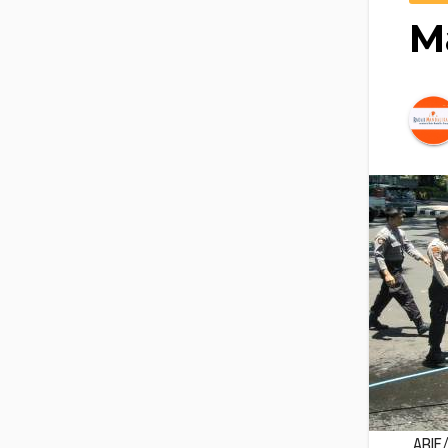
M
ARIF