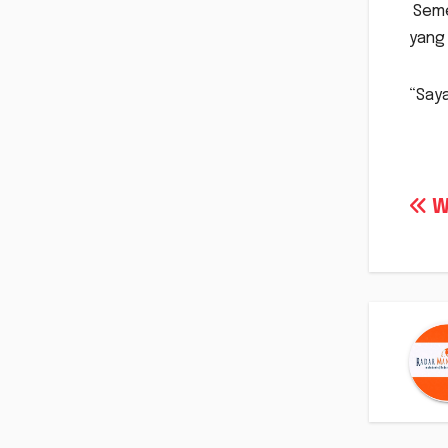
Seme
yang 
“Saya
Na
W
po