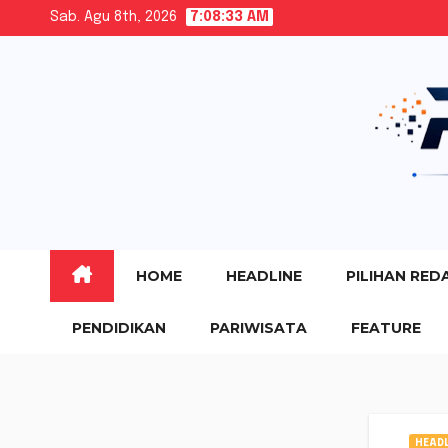
Skip
Sab. Agu 8th, 2026
7:08:34 AM
to
content
HOME
HEADLINE
PILIHAN RED
PENDIDIKAN
PARIWISATA
FEATURE
HEADL