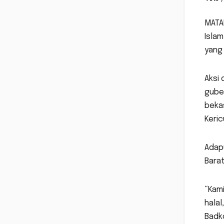
MATA
Islam
yang 
Aksi 
gube
bekas
Keric
Adap
Barat
“Kam
halal
Badk