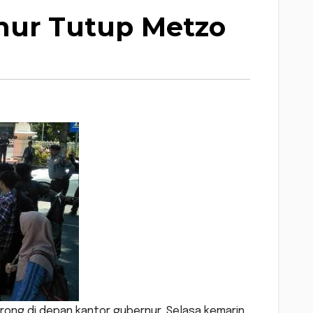
nur Tutup Metzo
orong di depan kantor gubernur, Selasa kemarin.