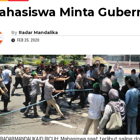
ahasiswa Minta Guber
By
Radar Mandalika
FEB 25, 2020
/RADARMANDALIKA.ID RICUH: Mahasiswa saat terlibut saling d