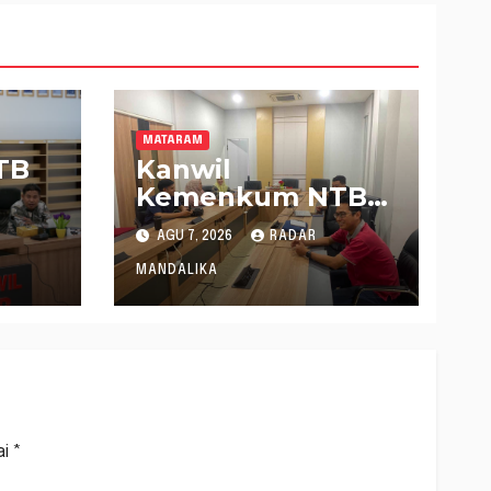
MATARAM
TB
Kanwil
Kemenkum NTB
Gelar Konsultasi
AGU 7, 2026
RADAR
Penghitungan
Kebutuhan
MANDALIKA
 8
Formasi JF
tif
Perancang
Peraturan
Perundang-
undangan
ai
*