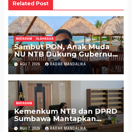
Related Post
MATARAM
OLAHRAGA
Sambut PON, Anak Muda
NU NTB Dukung Gubernur
Pimpin KONI NTB
AGU 7, 2026
RADAR MANDALIKA
MATARAM
Kemenkum NTB dan DPRD
Sumbawa Mantapkan
Rencana Pembentukan 8
AGU 7, 2026
RADAR MANDALIKA