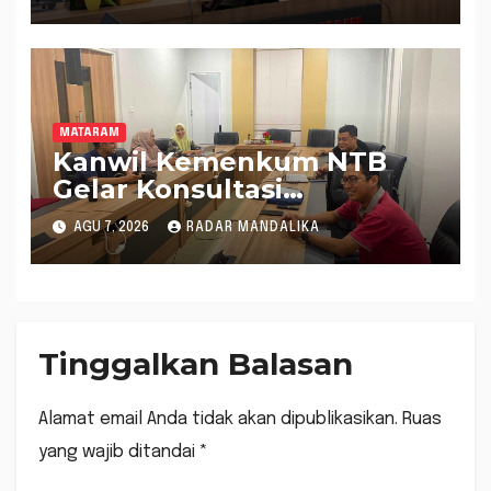
Raperda Inisiatif
MATARAM
Kanwil Kemenkum NTB
Gelar Konsultasi
Penghitungan Kebutuhan
AGU 7, 2026
RADAR MANDALIKA
Formasi JF Perancang
Peraturan Perundang-
undangan
Tinggalkan Balasan
Alamat email Anda tidak akan dipublikasikan.
Ruas
yang wajib ditandai
*