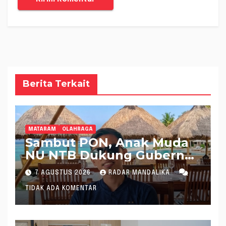
Berita Terkait
MATARAM
OLAHRAGA
Sambut PON, Anak Muda
NU NTB Dukung Gubernur
Pimpin KONI NTB
7 AGUSTUS 2026
RADAR MANDALIKA
TIDAK ADA KOMENTAR