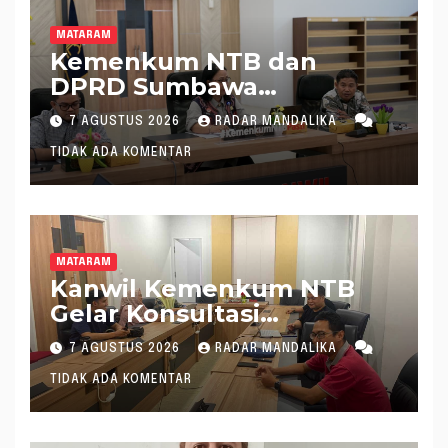
MATARAM
Kemenkum NTB dan
DPRD Sumbawa
Mantapkan Rencana
7 AGUSTUS 2026
RADAR MANDALIKA
Pembentukan 8 Raperda
TIDAK ADA KOMENTAR
Inisiatif
MATARAM
Kanwil Kemenkum NTB
Gelar Konsultasi
Penghitungan Kebutuhan
7 AGUSTUS 2026
RADAR MANDALIKA
Formasi JF Perancang
TIDAK ADA KOMENTAR
Peraturan Perundang-
undangan