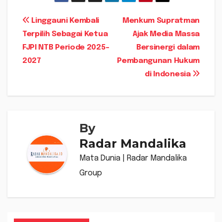
Navigasi
Linggauni Kembali
Menkum Supratman
Terpilih Sebagai Ketua
Ajak Media Massa
pos
FJPI NTB Periode 2025-
Bersinergi dalam
2027
Pembangunan Hukum
di Indonesia
By
Radar Mandalika
Mata Dunia | Radar Mandalika
Group