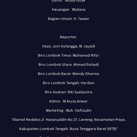
Editor : Abdurrazak
Keuangan : Muliana
Bagian Umum: H. Taswir
Reporter:
Haza, Joni Sutangga, M. Jayadi
Biro Lombok Timur: Muhamad Rifa’i
Biro Lombok Utara: Ahmad Rohadi
Biro Lombok Barat: Wendy Dharma
Biro Lombok Tengah: Hardani
Biro Asahan: Riki Syahputra
Admin : M Aryza Anwar
Marketing : Muh. Hafizudin
"Alamat Redaksi:Jl. Hasanuddin No.27, Leneng, Kecamatan Praya,
Kabupaten Lombok Tengah, Nusa Tenggara Barat (NTB)"