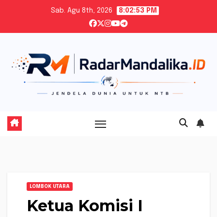
Skip
Sab. Agu 8th, 2026
8:02:54 PM
to
content
LOMBOK UTARA
Ketua Komisi I