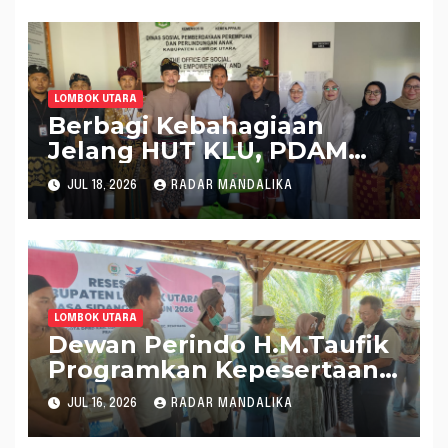
Merah Kelapa Desa Salut
Menuju Pangan Aman dan
Bersertifikat PIRT
LOMBOK UTARA
Berbagi Kebahagiaan
Jelang HUT KLU, PDAM
Amerta Salurkan 100 Paket
JUL 18, 2026
RADAR MANDALIKA
Sembako
LOMBOK UTARA
Dewan Perindo H.M.Taufik
Programkan Kepesertaan
BPJS Ketenagakerjaan
JUL 16, 2026
RADAR MANDALIKA
Bagi Warga