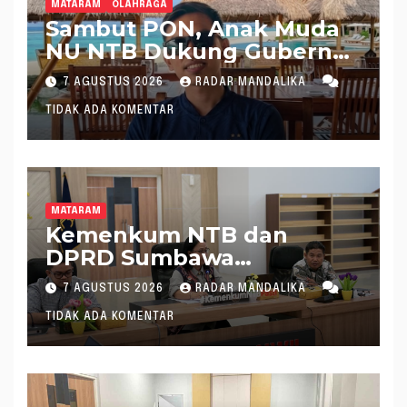
MATARAM
OLAHRAGA
Sambut PON, Anak Muda
NU NTB Dukung Gubernur
Pimpin KONI NTB
7 AGUSTUS 2026
RADAR MANDALIKA
TIDAK ADA KOMENTAR
MATARAM
Kemenkum NTB dan
DPRD Sumbawa
Mantapkan Rencana
7 AGUSTUS 2026
RADAR MANDALIKA
Pembentukan 8 Raperda
TIDAK ADA KOMENTAR
Inisiatif