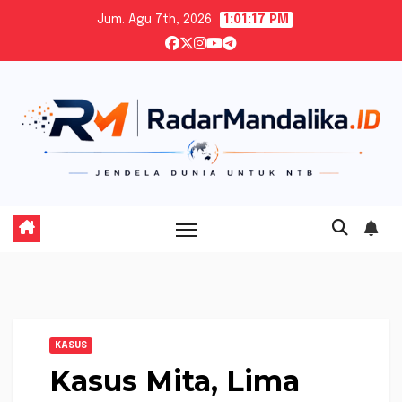
Skip
Jum. Agu 7th, 2026
1:01:19 PM
to
content
KASUS
Kasus Mita, Lima