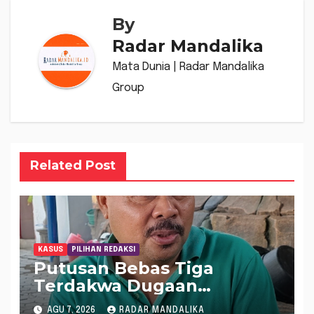
By
Radar Mandalika
Mata Dunia | Radar Mandalika
Group
Related Post
KASUS
PILIHAN REDAKSI
Putusan Bebas Tiga
Terdakwa Dugaan
Gratifikasi Dana “Siluman”
AGU 7, 2026
RADAR MANDALIKA