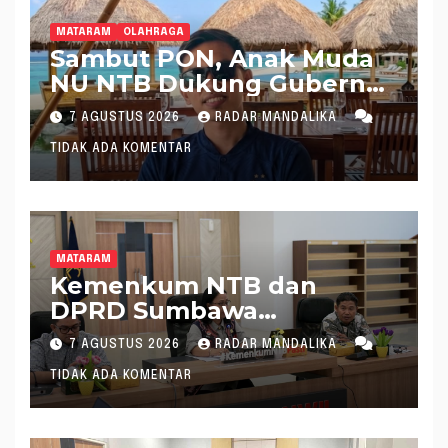
MATARAM
OLAHRAGA
Sambut PON, Anak Muda
NU NTB Dukung Gubernur
Pimpin KONI NTB
7 AGUSTUS 2026
RADAR MANDALIKA
TIDAK ADA KOMENTAR
MATARAM
Kemenkum NTB dan
DPRD Sumbawa
Mantapkan Rencana
7 AGUSTUS 2026
RADAR MANDALIKA
Pembentukan 8 Raperda
TIDAK ADA KOMENTAR
Inisiatif