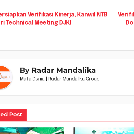
vigasi
rsiapkan Verifikasi Kinerja, Kanwil NTB
Verif
ri Technical Meeting DJKI
Do
s
By
Radar Mandalika
Mata Dunia | Radar Mandalika Group
ted Post