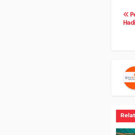
Na
Pe
Hadi
po
Rela