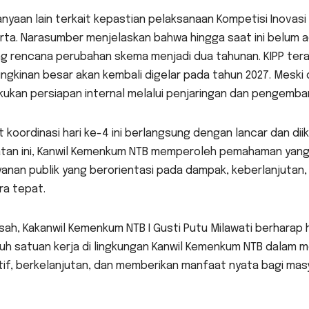
nyaan lain terkait kepastian pelaksanaan Kompetisi Inovasi 
ta. Narasumber menjelaskan bahwa hingga saat ini belum a
ng rencana perubahan skema menjadi dua tahunan. KIPP tera
gkinan besar akan kembali digelar pada tahun 2027. Meski d
ukan persiapan internal melalui penjaringan dan pengemban
 koordinasi hari ke-4 ini berlangsung dengan lancar dan diik
atan ini, Kanwil Kemenkum NTB memperoleh pemahaman yang l
yanan publik yang berorientasi pada dampak, keberlanjut
ra tepat.
sah, Kakanwil Kemenkum NTB I Gusti Putu Milawati berharap h
ruh satuan kerja di lingkungan Kanwil Kemenkum NTB dalam 
if, berkelanjutan, dan memberikan manfaat nyata bagi mas