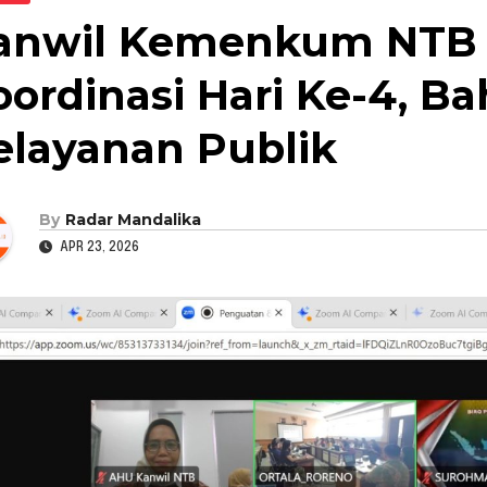
anwil Kemenkum NTB I
oordinasi Hari Ke-4, B
elayanan Publik
By
Radar Mandalika
APR 23, 2026