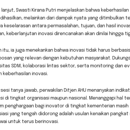
 lanjut, Swasti Kirana Putri menjelaskan bahwa keberhasilan 
dihasilkan, melainkan dari dampak nyata yang ditimbulkan 
 keselarasan antara permasalahan, tujuan, dan hasil inovas
n, keberlanjutan inovasi direncanakan akan dinilai hingga t
n itu, ia juga menekankan bahwa inovasi tidak harus berbasi
bosan yang relevan dengan kebutuhan masyarakat. Dukung
itas SDM, kolaborasi lintas sektor, serta monitoring dan e
 keberhasilan inovasi.
sesi tanya jawab, perwakilan Ditjen AHU menanyakan indikato
si di tingkat organisasi maupun nasional. Menanggapi hal 
m penghargaan bagi inovator di tingkat kementerian masih
iasi yang tengah didorong adalah usulan kenaikan pangkat 
ai untuk terus berinovasi.