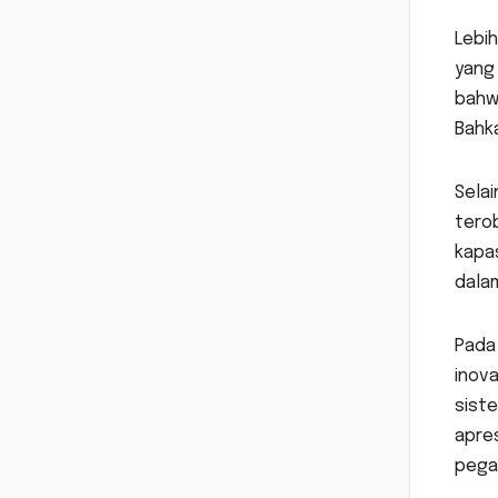
Lebih
yang 
bahwa
Bahka
Selai
tero
kapas
dalam
Pada 
inova
siste
apres
pegaw