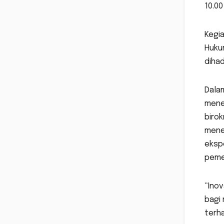
10.00
Kegia
Huku
dihad
Dala
mene
birok
mene
eksp
peme
“Inov
bagi 
terha