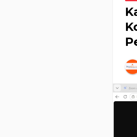
K
K
P