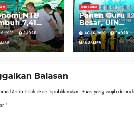
RAM
MATARAM
onomi NTB
Panen Guru
mbuh 7,41
Besar, UIN
rsen pada
Mataram
6, 2026
RADAR
AGU 6, 2026
RADAR
wulan II 2026,
Kukuhkan
tinggi Kedua
Profesor ke 7
LIKA
MANDALIKA
ional
dan 73
ggalkan Balasan
email Anda tidak akan dipublikasikan.
Ruas yang wajib ditand
ar
*