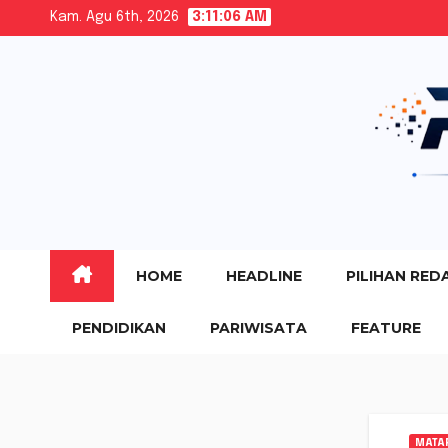
Skip
Kam. Agu 6th, 2026
3:11:07 AM
to
content
HOME
HEADLINE
PILIHAN RED
PENDIDIKAN
PARIWISATA
FEATURE
MATA