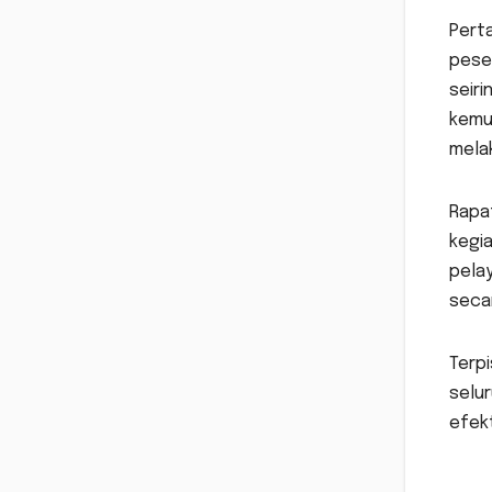
Perta
peser
seiri
kemun
melak
Rapat
kegi
pela
seca
Terpi
selu
efekt