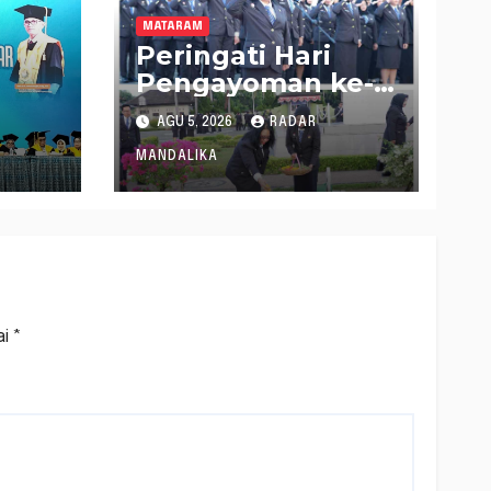
MATARAM
Peringati Hari
Pengayoman ke-
81, Kakanwil
AGU 5, 2026
RADAR
Kemenkum NTB
2
Pimpin Ziarah dan
MANDALIKA
Tabur Bunga di
TMP Majeluk
ai
*