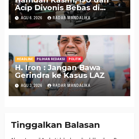
Acip Divonis Bebas di
Kasus Dugaan Gratifikasi
AGU 6, 2026
RADAR MANDALIKA
DPRD NTB, Kuasa Hukum:
Putusan Bersifat Final
HEADLINE
PILIHAN REDAKSI
POLITIK
H. Iron : Jangan Bawa
Gerindra ke Kasus LAZ
AGU 3, 2026
RADAR MANDALIKA
Tinggalkan Balasan