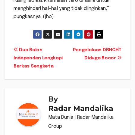
ruang isolasi. Kita masih taro di sana untuk
menghindari hal-hal yang tidak diinginkan,”
pungkasnya. (jho)
Navigasi
Dua Balon
Pengelolaan DBHCHT
Independen Lengkapi
Diduga Bocor
pos
Berkas Sengketa
By
Radar Mandalika
Mata Dunia | Radar Mandalika
Group