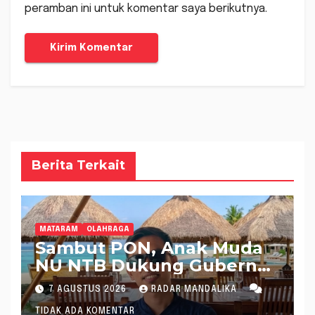
peramban ini untuk komentar saya berikutnya.
Berita Terkait
MATARAM
OLAHRAGA
Sambut PON, Anak Muda
NU NTB Dukung Gubernur
Pimpin KONI NTB
7 AGUSTUS 2026
RADAR MANDALIKA
TIDAK ADA KOMENTAR