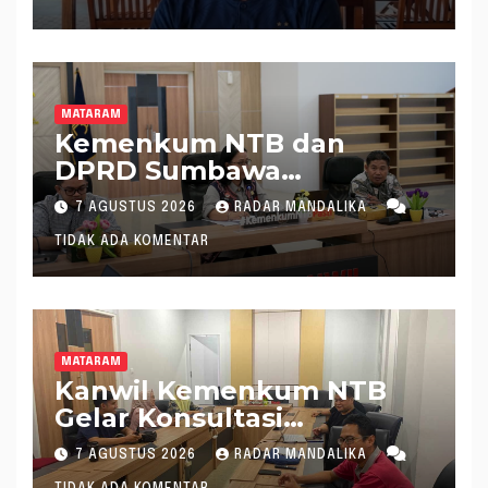
MATARAM
Kemenkum NTB dan
DPRD Sumbawa
Mantapkan Rencana
7 AGUSTUS 2026
RADAR MANDALIKA
Pembentukan 8 Raperda
TIDAK ADA KOMENTAR
Inisiatif
MATARAM
Kanwil Kemenkum NTB
Gelar Konsultasi
Penghitungan Kebutuhan
7 AGUSTUS 2026
RADAR MANDALIKA
Formasi JF Perancang