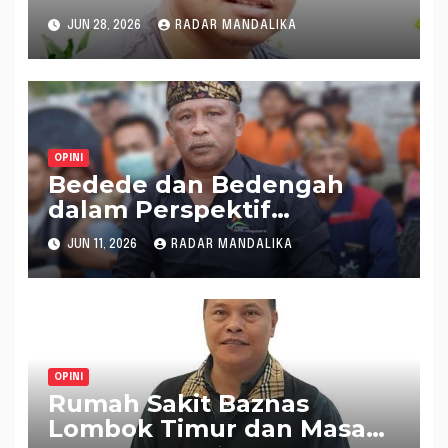
JUN 28, 2026
RADAR MANDALIKA
OPINI
Bedede dan Bedengah
dalam Perspektif
Penanganan Demonstrasi
JUN 11, 2026
RADAR MANDALIKA
Massa: Sebuah
Pendekatan Sosio-Kultural
OPINI
Rumah Sakit Baznas
Lombok Timur dan Masa