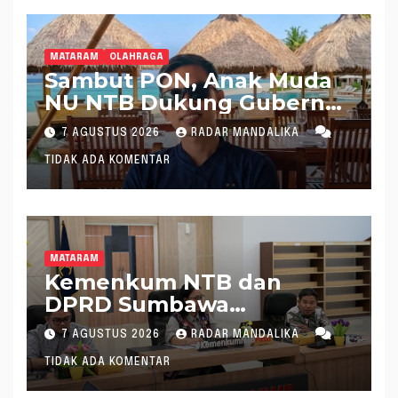
MATARAM
OLAHRAGA
Sambut PON, Anak Muda
NU NTB Dukung Gubernur
Pimpin KONI NTB
7 AGUSTUS 2026
RADAR MANDALIKA
TIDAK ADA KOMENTAR
MATARAM
Kemenkum NTB dan
DPRD Sumbawa
Mantapkan Rencana
7 AGUSTUS 2026
RADAR MANDALIKA
Pembentukan 8 Raperda
TIDAK ADA KOMENTAR
Inisiatif