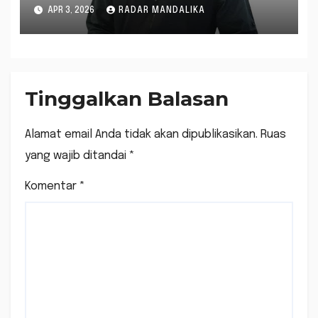
Depan Kesehatan Berbasis
APR 3, 2026
RADAR MANDALIKA
Filantropi Islam
Tinggalkan Balasan
Alamat email Anda tidak akan dipublikasikan.
Ruas
yang wajib ditandai
*
Komentar
*